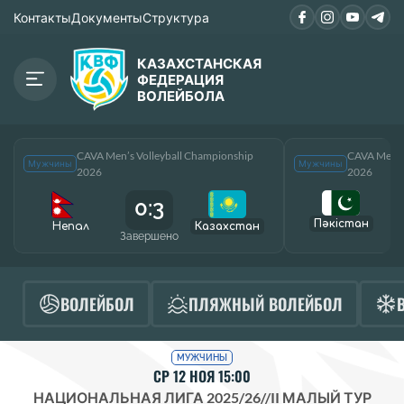
Контакты
Документы
Структура
КАЗАХСТАНСКАЯ
ФЕДЕРАЦИЯ
ВОЛЕЙБОЛА
CAVA Men’s Volleyball Championship
CAVA Men’s
Мужчины
Мужчины
2026
2026
0:3
Пәкістан
Непал
Казахстан
Завершено
За
ВОЛЕЙБОЛ
ПЛЯЖНЫЙ ВОЛЕЙБОЛ
МУЖЧИНЫ
СР 12 НОЯ 15:00
НАЦИОНАЛЬНАЯ ЛИГА 2025/26
//
II МАЛЫЙ ТУР