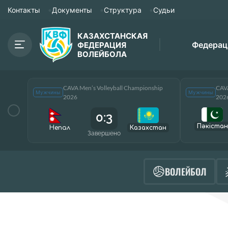
Контакты
Документы
Структура
Судьи
КАЗАХСТАНСКАЯ
Федерац
ФЕДЕРАЦИЯ
ВОЛЕЙБОЛА
CAVA Men’s Volleyball Championship
CAVA
Мужчины
Мужчины
2026
202
0:3
Пәкістан
Непал
Казахстан
Завершено
ВОЛЕЙБОЛ