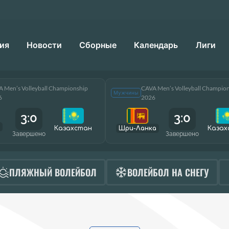
ия
Новости
Сборные
Календарь
Лиги
 Men’s Volleyball Championship
CAVA Men’s Volleyball Champio
Мужчины
6
2026
3:0
3:0
Казахстан
Шри-Ланка
Казах
Завершено
Завершено
ПЛЯЖНЫЙ ВОЛЕЙБОЛ
ВОЛЕЙБОЛ НА СНЕГУ