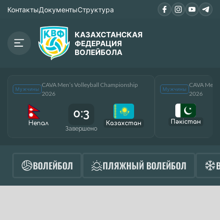
Контакты
Документы
Структура
КАЗАХСТАНСКАЯ
ФЕДЕРАЦИЯ
ВОЛЕЙБОЛА
CAVA Men’s Volleyball Championship
CAVA Men’s
Мужчины
Мужчины
2026
2026
0:3
Пәкістан
Непал
Казахстан
Завершено
За
ВОЛЕЙБОЛ
ПЛЯЖНЫЙ ВОЛЕЙБОЛ