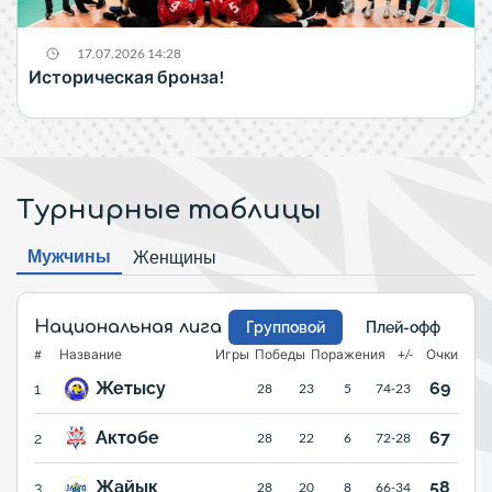
17.07.2026 14:28
Историческая бронза!
Турнирные таблицы
Мужчины
Женщины
Национальная лига
Групповой
Плей-офф
#
Название
Игры
Победы
Поражения
+/-
Очки
Жетысу
69
1
28
23
5
74-23
Актобе
67
2
28
22
6
72-28
Жайык
58
3
28
20
8
66-34