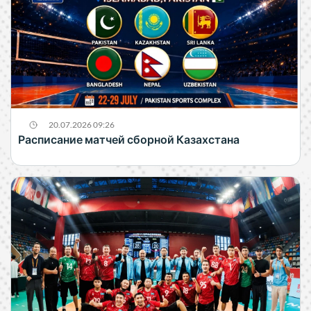
20.07.2026 09:26
Расписание матчей сборной Казахстана