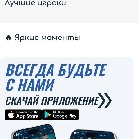
Лучшие игроки
🔥 Яркие моменты
ВСЕГДА БУДЬТЕ
С НАМИ
СКАЧАЙ ПРИЛОЖЕНИЕ