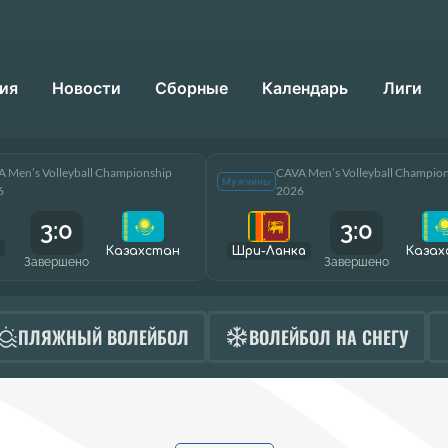
ия
Новости
Сборные
Календарь
Лиги
 Men’s Volleyball Championship
CAVA Men’s Volleyball Champio
Мужчины
6
2026
3:0
3:0
Казахстан
Шри-Ланка
Казах
Завершено
Завершено
ПЛЯЖНЫЙ ВОЛЕЙБОЛ
ВОЛЕЙБОЛ НА СНЕГУ