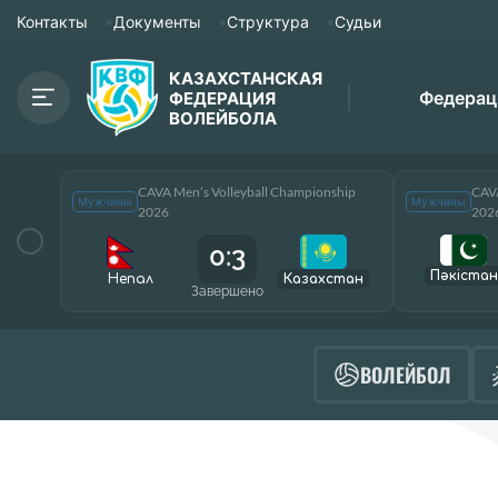
Контакты
Документы
Структура
Судьи
КАЗАХСТАНСКАЯ
Федерац
ФЕДЕРАЦИЯ
ВОЛЕЙБОЛА
CAVA Men’s Volleyball Championship
CAVA
Мужчины
Мужчины
2026
202
0:3
Пәкістан
Непал
Казахстан
Завершено
ВОЛЕЙБОЛ