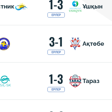
1-3
стник
Ұшқын
ЕРЛЕР
3-1
Ақтөбе
ЕРЛЕР
1-3
Тараз
ЕРЛЕР