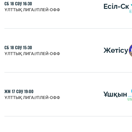
СБ 18 СӘУ 16:30
Есіл-Ск
ҰЛТТЫҚ ЛИГА
//
ПЛЕЙ-ОФФ
СБ 18 СӘУ 15:30
Жетісу
ҰЛТТЫҚ ЛИГА
//
ПЛЕЙ-ОФФ
ЖМ 17 СӘУ 19:00
Ұшқын
ҰЛТТЫҚ ЛИГА
//
ПЛЕЙ-ОФФ