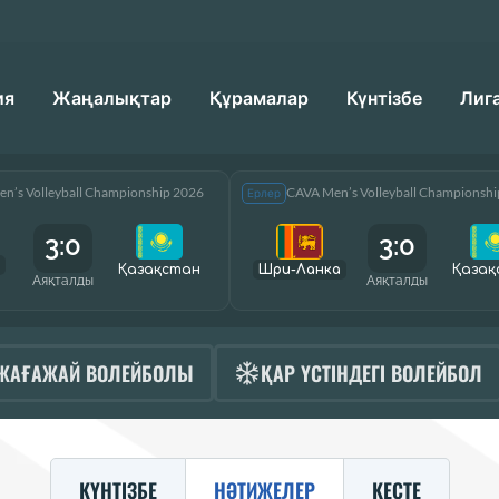
ия
Жаңалықтар
Құрамалар
Күнтізбе
Лиг
n’s Volleyball Championship 2026
CAVA Men’s Volleyball Championsh
Ерлер
3:0
3:0
Қазақcтан
Шри-Ланка
Қазақ
Аяқталды
Аяқталды
ЖАҒАЖАЙ ВОЛЕЙБОЛЫ
ҚАР ҮСТІНДЕГІ ВОЛЕЙБОЛ
КҮНТІЗБЕ
НӘТИЖЕЛЕР
КЕСТЕ