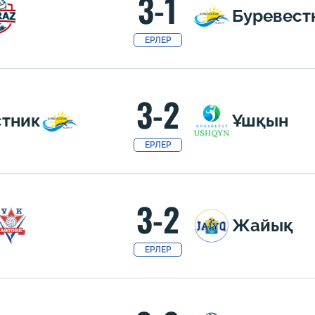
3-1
Буревест
ЕРЛЕР
3-2
стник
Ұшқын
ЕРЛЕР
3-2
Жайық
ЕРЛЕР