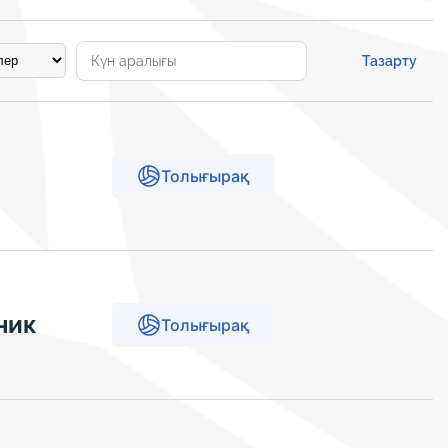
Тазарту
Толығырақ
ник
Толығырақ