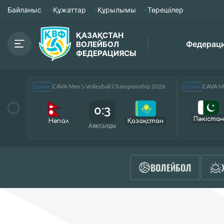
Байланыс
Құжаттар
Құрылымы
Төрешілер
ҚАЗАҚСТАН
Федерац
ВОЛЕЙБОЛ
ФЕДЕРАЦИЯСЫ
CAVA Men’s Volleyball Championship 2026
CAVA Me
Ерлер
Ерлер
0:3
Пәкістан
Непал
Қазақcтан
Аяқталды
ВОЛЕЙБОЛ