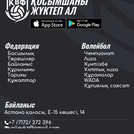
ҚОСЫМШАНЫ
ЖҮКТЕП АЛ
Федерация
Волейбол
Басшылық
Чемпионат
Төрешілер
Лига
Байланыс
Күнтізбе
Құрылымы
Ұлттық лига
Тарихы
Құрамалар
Құжаттар
WADA
Құпиялық саясат
Байланыс
Астана қаласы, E-15 көшесі, 14
+7 /7172/ 272 396
volleykz@gmail.com
press.volleykz@gmail.com