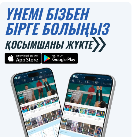
ҮНЕМІ БІЗБЕН
БІРГЕ БОЛЫҢЫЗ
ҚОСЫМШАНЫ ЖҮКТЕ