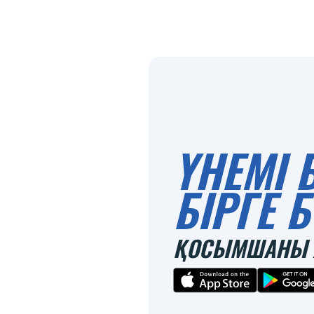
ҮНЕМІ 
БІРГЕ
ҚОСЫМШАНЫ 