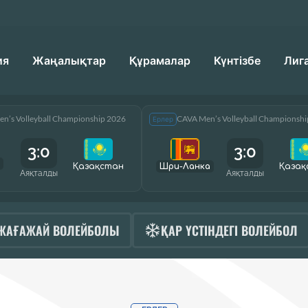
ия
Жаңалықтар
Құрамалар
Күнтізбе
Лиг
n’s Volleyball Championship 2026
CAVA Men’s Volleyball Championsh
Ерлер
3:0
3:0
Қазақcтан
Шри-Ланка
Қазақ
Аяқталды
Аяқталды
ЖАҒАЖАЙ ВОЛЕЙБОЛЫ
ҚАР ҮСТІНДЕГІ ВОЛЕЙБОЛ