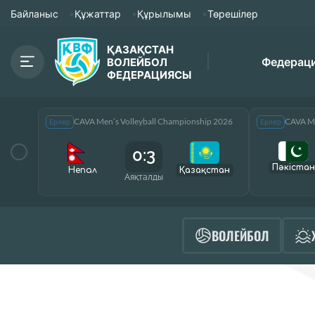
Байланыс
Құжаттар
Құрылымы
Төрешілер
ҚАЗАҚСТАН
Федерац
ВОЛЕЙБОЛ
ФЕДЕРАЦИЯСЫ
CAVA Men’s Volleyball Championship 2026
CAVA Me
Ерлер
Ерлер
0:3
Пәкістан
Непал
Қазақcтан
Аяқталды
ВОЛЕЙБОЛ