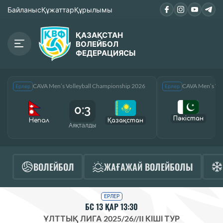
Байланыс
Құжаттар
Құрылымы
ҚАЗАҚСТАН
ВОЛЕЙБОЛ
ФЕДЕРАЦИЯСЫ
CAVA Men’s Volleyball Championship 2026
CAVA Men’s Vol
Ерлер
Ерлер
0:3
Пәкістан
Непал
Қазақcтан
Аяқталды
А
ВОЛЕЙБОЛ
ЖАҒАЖАЙ ВОЛЕЙБОЛЫ
ЕРЛЕР
БС 13 ҚАР 13:30
ҰЛТТЫҚ ЛИГА 2025/26
//
II КІШІ ТУР