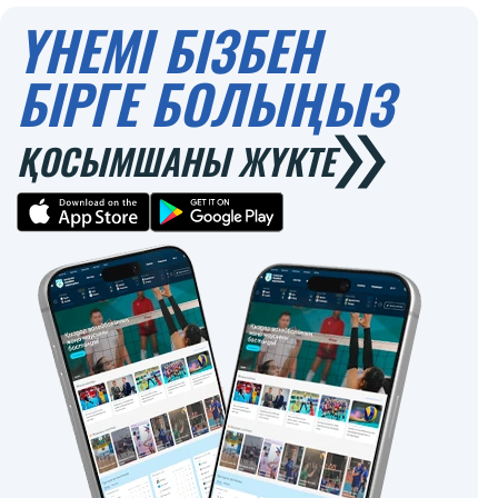
ҮНЕМІ БІЗБЕН
БІРГЕ БОЛЫҢЫЗ
ҚОСЫМШАНЫ ЖҮКТЕ