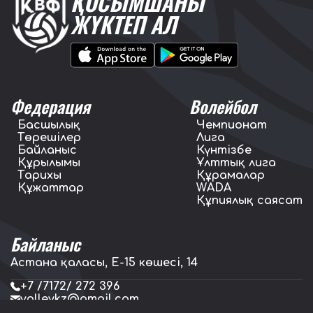
ҚОСЫМШАНЫ
ЖҮКТЕП АЛ
Федерация
Волейбол
Басшылық
Чемпионат
Төрешілер
Лига
Байланыс
Күнтізбе
Құрылымы
Ұлттық лига
Тарихы
Құрамалар
Құжаттар
WADA
Құпиялық саясат
Байланыс
Астана қаласы, E-15 көшесі, 14
+7 /7172/ 272 396
volleykz@gmail.com
press.volleykz@gmail.com