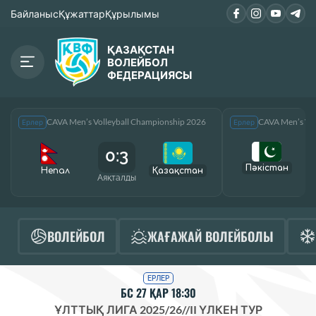
Байланыс
Құжаттар
Құрылымы
ҚАЗАҚСТАН
ВОЛЕЙБОЛ
ФЕДЕРАЦИЯСЫ
CAVA Men’s Volleyball Championship 2026
CAVA Men’s Vol
Ерлер
Ерлер
0:3
Пәкістан
Непал
Қазақcтан
Аяқталды
А
ВОЛЕЙБОЛ
ЖАҒАЖАЙ ВОЛЕЙБОЛЫ
ЕРЛЕР
БС 27 ҚАР 18:30
ҰЛТТЫҚ ЛИГА 2025/26
//
II ҮЛКЕН ТУР