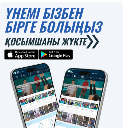
ҮНЕМІ БІЗБЕН
БІРГЕ БОЛЫҢЫЗ
ҚОСЫМШАНЫ ЖҮКТЕ