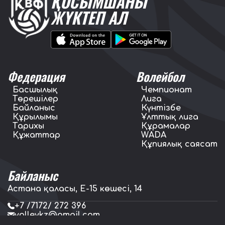
ҚОСЫМШАНЫ
ЖҮКТЕП АЛ
Федерация
Волейбол
Басшылық
Чемпионат
Төрешілер
Лига
Байланыс
Күнтізбе
Құрылымы
Ұлттық лига
Тарихы
Құрамалар
Құжаттар
WADA
Құпиялық саясат
Байланыс
Астана қаласы, E-15 көшесі, 14
+7 /7172/ 272 396
volleykz@gmail.com
press.volleykz@gmail.com