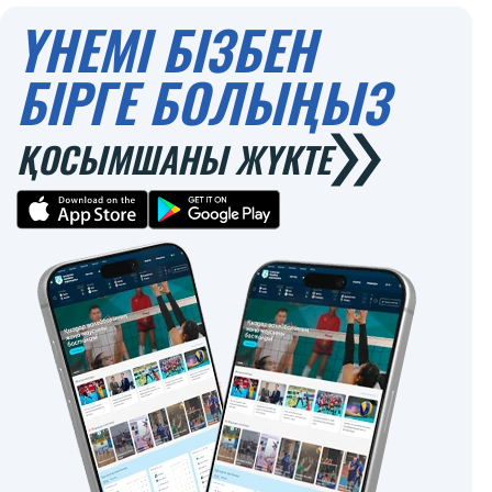
ҮНЕМІ БІЗБЕН
БІРГЕ БОЛЫҢЫЗ
ҚОСЫМШАНЫ ЖҮКТЕ