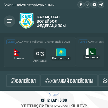
Байланыс
Құжаттар
Құрылымы
ҚАЗАҚСТАН
ВОЛЕЙБОЛ
ФЕДЕРАЦИЯСЫ
CAVA Men’s Volleyball Championship 2026
CAVA Men’s Vol
Ерлер
Ерлер
0:3
Пәкістан
Непал
Қазақcтан
Аяқталды
А
ВОЛЕЙБОЛ
ЖАҒАЖАЙ ВОЛЕЙБОЛЫ
ЕРЛЕР
СР 12 ҚАР 16:00
ҰЛТТЫҚ ЛИГА 2025/26
//
II КІШІ ТУР