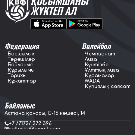
ҚОСЫМШАНЫ
ЖҮКТЕП АЛ
Федерация
Волейбол
Басшылық
Чемпионат
Төрешілер
Лига
Байланыс
Күнтізбе
Құрылымы
Ұлттық лига
Тарихы
Құрамалар
Құжаттар
WADA
Құпиялық саясат
Байланыс
Астана қаласы, E-15 көшесі, 14
+7 /7172/ 272 396
volleykz@gmail.com
press.volleykz@gmail.com