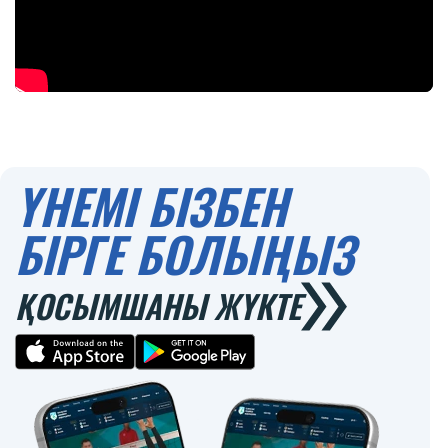
ҮНЕМІ БІЗБЕН
БІРГЕ БОЛЫҢЫЗ
ҚОСЫМШАНЫ ЖҮКТЕ