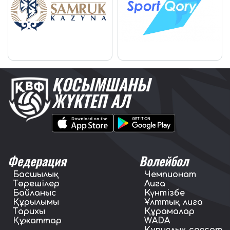
ҚОСЫМШАНЫ
ЖҮКТЕП АЛ
Федерация
Волейбол
Басшылық
Чемпионат
Төрешілер
Лига
Байланыс
Күнтізбе
Құрылымы
Ұлттық лига
Тарихы
Құрамалар
Құжаттар
WADA
Құпиялық саясат