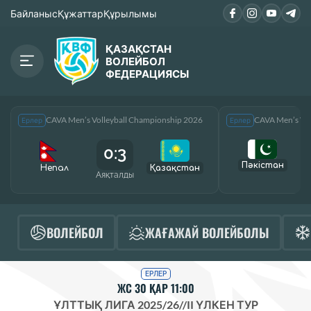
Байланыс
Құжаттар
Құрылымы
ҚАЗАҚСТАН
ВОЛЕЙБОЛ
ФЕДЕРАЦИЯСЫ
CAVA Men’s Volleyball Championship 2026
CAVA Men’s Vol
Ерлер
Ерлер
0:3
Пәкістан
Непал
Қазақcтан
Аяқталды
А
ВОЛЕЙБОЛ
ЖАҒАЖАЙ ВОЛЕЙБОЛЫ
ЕРЛЕР
ЖС 30 ҚАР 11:00
ҰЛТТЫҚ ЛИГА 2025/26
//
II ҮЛКЕН ТУР