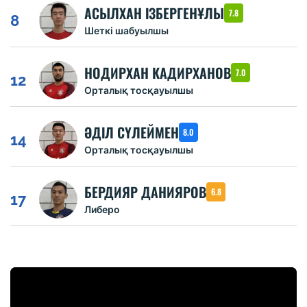
АСЫЛХАН ІЗБЕРГЕНҰЛЫ
7.8
8
Шеткі шабуылшы
НОДИРХАН КАДИРХАНОВ
7.0
12
Орталық тосқауылшы
ӘДІЛ СҮЛЕЙМЕН
8.0
14
Орталық тосқауылшы
БЕРДИЯР ДАНИЯРОВ
6.8
17
Либеро