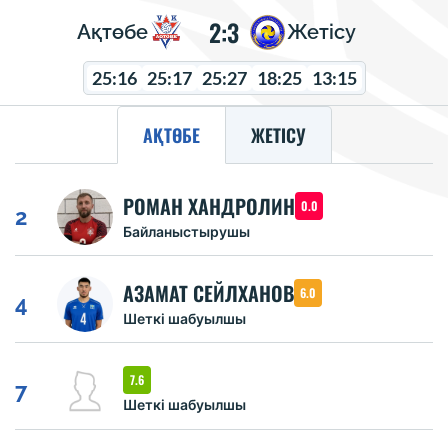
2:3
Ақтөбе
Жетісу
25:16
25:17
25:27
18:25
13:15
АҚТӨБЕ
ЖЕТІСУ
РОМАН ХАНДРОЛИН
0.0
2
Байланыстырушы
АЗАМАТ СЕЙЛХАНОВ
6.0
4
Шеткі шабуылшы
7.6
7
Шеткі шабуылшы