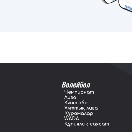
Волейбол
Чемпионат
Лига
Күнтізбе
Ұлттық лига
Құрамалар
WADA
Құпиялық саясат