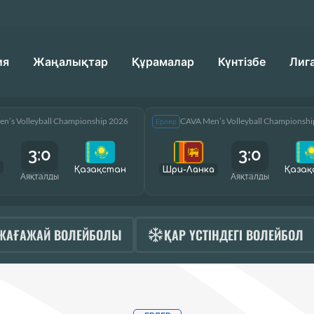
ия
Жаңалықтар
Құрамалар
Күнтізбе
Лиг
n’s Volleyball Championship 2026
CAVA Men’s Volleyball Championsh
Ерлер
3:0
3:0
Қазақcтан
Шри-Ланка
Қазақ
Аяқталды
Аяқталды
ЖАҒАЖАЙ ВОЛЕЙБОЛЫ
ҚАР ҮСТІНДЕГІ ВОЛЕЙБОЛ