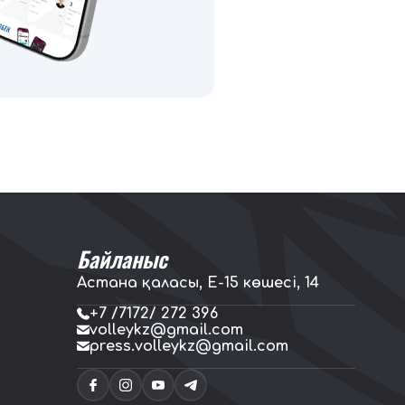
Байланыс
Астана қаласы, E-15 көшесі, 14
+7 /7172/ 272 396
volleykz@gmail.com
press.volleykz@gmail.com