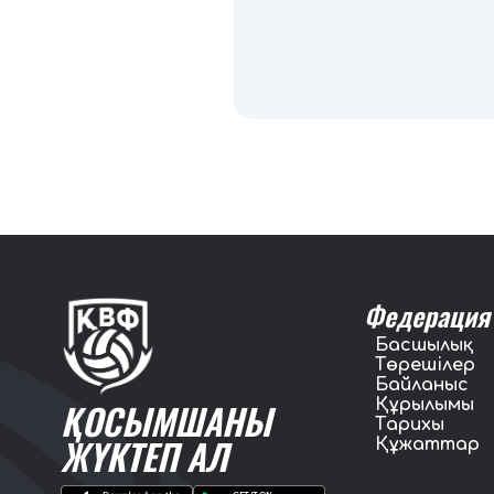
Федерация
Басшылық
Төрешілер
Байланыс
Құрылымы
ҚОСЫМШАНЫ
Тарихы
ЖҮКТЕП АЛ
Құжаттар