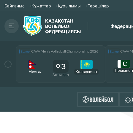
Байланыс
Құжаттар
Құрылымы
Төрешілер
ҚАЗАҚСТАН
Федерац
ВОЛЕЙБОЛ
ФЕДЕРАЦИЯСЫ
CAVA Men’s Volleyball Championship 2026
CAVA Me
Ерлер
Ерлер
0:3
Пәкістан
Непал
Қазақcтан
Аяқталды
ВОЛЕЙБОЛ