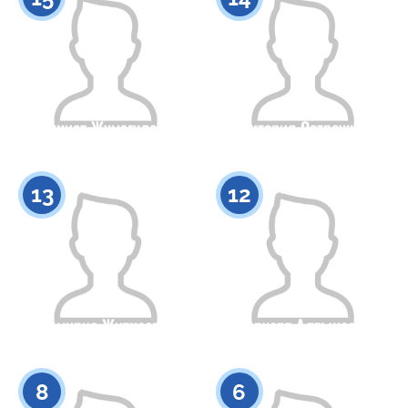
Акниет Жумагулова
Виктория Остроушко
Азаматтығы
Бойы
Азаматтығы
Бойы
0
0
13
12
Тамирис Житкеева
Меруерт Алтынсака
Азаматтығы
Бойы
Азаматтығы
Бойы
0
0
8
6