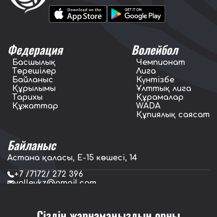
Федерация
Волейбол
Басшылық
Чемпионат
Төрешілер
Лига
Байланыс
Күнтізбе
Құрылымы
Ұлттық лига
Тарихы
Құрамалар
Құжаттар
WADA
Құпиялық саясат
Байланыс
Астана қаласы, E-15 көшесі, 14
+7 /7172/ 272 396
volleykz@gmail.com
press.volleykz@gmail.com
Сіздің жарнамаңыздың орны