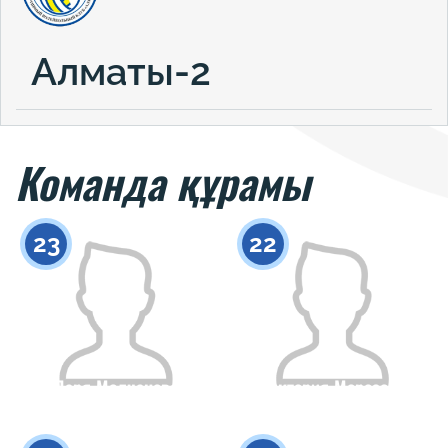
Алматы-2
Команда құрамы
23
22
Даря Молчанова
Виктория Морозова
Азаматтығы
Бойы
Азаматтығы
Бойы
0
0