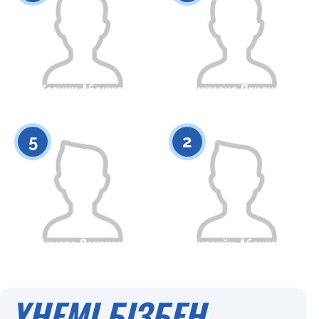
Жасмин Абдижан
Виктория Пхилина
Азаматтығы
Бойы
Азаматтығы
Бойы
0
0
5
2
Лимара Сакенова
Нураийм Абаихан
Азаматтығы
Бойы
Азаматтығы
Бойы
0
0
ҮНЕМІ БІЗБЕН