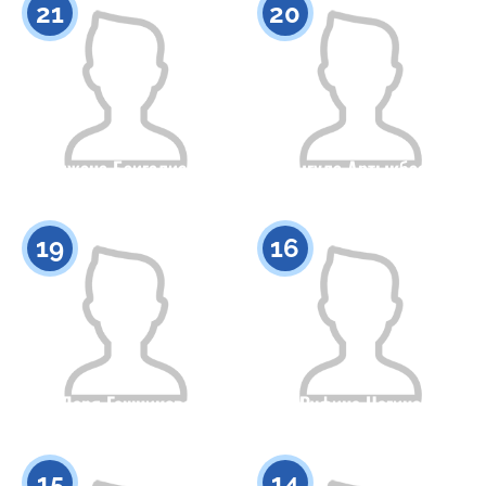
21
20
Улжана Баигалиева
Шыгула Артыкбаева
Азаматтығы
Бойы
Азаматтығы
Бойы
0
0
19
16
Даря Гашникова
Руфина Нагина
Азаматтығы
Бойы
Азаматтығы
Бойы
0
0
15
14