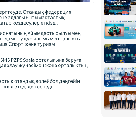
ерттеуде. Отандық федерация
 және алдағы ынтымақтастық
тар кездесулер өткізді.
мпионатының ұйымдастырылуымен,
лды дамыту құрылымымен танысты.
ьша Спорт және туризм
SMS PZPS Spała орталығына баруға
даярлау жүйесімен және орталықтың
стық отандық волейбол деңгейін
қпал етеді деп сенеді.