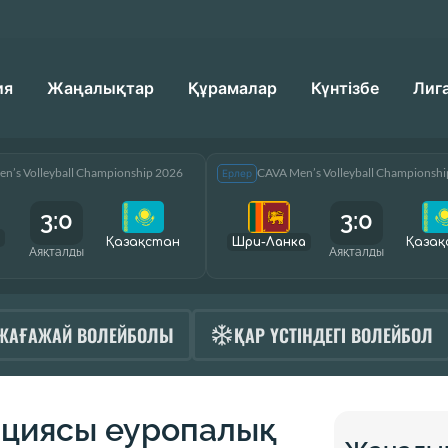
ия
Жаңалықтар
Құрамалар
Күнтізбе
Лиг
n’s Volleyball Championship 2026
CAVA Men’s Volleyball Championsh
Ерлер
3:0
3:0
Қазақcтан
Шри-Ланка
Қазақ
Аяқталды
Аяқталды
ЖАҒАЖАЙ ВОЛЕЙБОЛЫ
ҚАР ҮСТІНДЕГІ ВОЛЕЙБОЛ
ациясы еуропалық