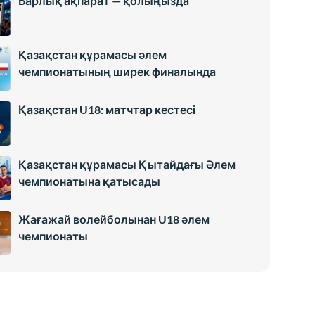
Барлық ақпарат — қолыңызда
Қазақстан құрамасы әлем
чемпионатының ширек финалында
Қазақстан U18: матчтар кестесі
Қазақстан құрамасы Қытайдағы Әлем
чемпионатына қатысады
Жағажай волейболынан U18 әлем
чемпионаты