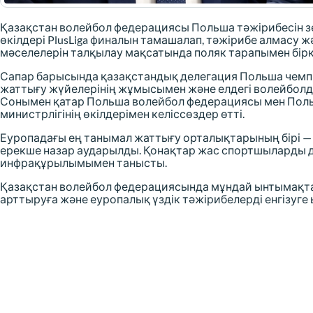
Қазақстан волейбол федерациясы Польша тәжірибесін з
өкілдері PlusLiga финалын тамашалап, тәжірибе алмасу
мәселелерін талқылау мақсатында поляк тарапымен бірқа
Сапар барысында қазақстандық делегация Польша че
жаттығу жүйелерінің жұмысымен және елдегі волейбо
Сонымен қатар Польша волейбол федерациясы мен Пол
министрлігінің өкілдерімен келіссөздер өтті.
Еуропадағы ең танымал жаттығу орталықтарының бірі — 
ерекше назар аударылды. Қонақтар жас спортшыларды 
инфрақұрылымымен танысты.
Қазақстан волейбол федерациясында мұндай ынтымақта
арттыруға және еуропалық үздік тәжірибелерді енгізуге ы