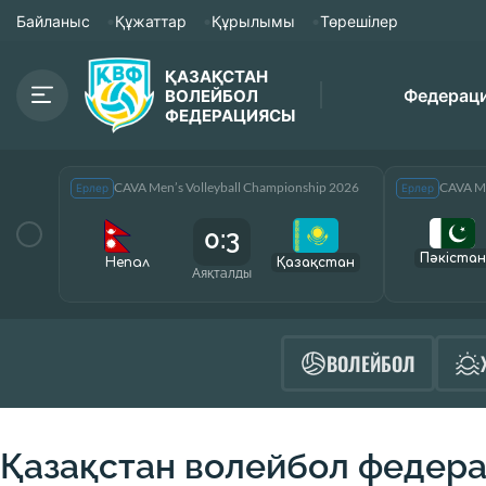
Байланыс
Құжаттар
Құрылымы
Төрешілер
ҚАЗАҚСТАН
Федерац
ВОЛЕЙБОЛ
ФЕДЕРАЦИЯСЫ
CAVA Men’s Volleyball Championship 2026
CAVA Me
Ерлер
Ерлер
0:3
Пәкістан
Непал
Қазақcтан
Аяқталды
ВОЛЕЙБОЛ
Қазақстан волейбол федер