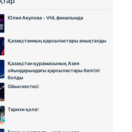
қтар
Юлия Акулова – VNL финалында
Қазақстанның қарсыластары анықталды
Қазақстан құрамасының Азия
ойындарындағы қарсыластары белгілі
болды
Ойын кестесі
Тарихи қола!