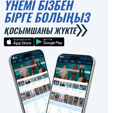
ҮНЕМІ БІЗБЕН
БІРГЕ БОЛЫҢЫЗ
ҚОСЫМШАНЫ ЖҮКТЕ