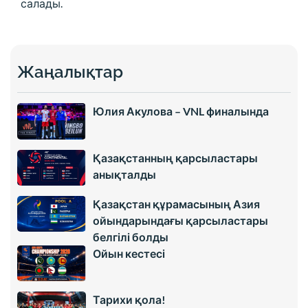
салады.
Жаңалықтар
Юлия Акулова – VNL финалында
Қазақстанның қарсыластары
анықталды
Қазақстан құрамасының Азия
ойындарындағы қарсыластары
белгілі болды
Ойын кестесі
Тарихи қола!