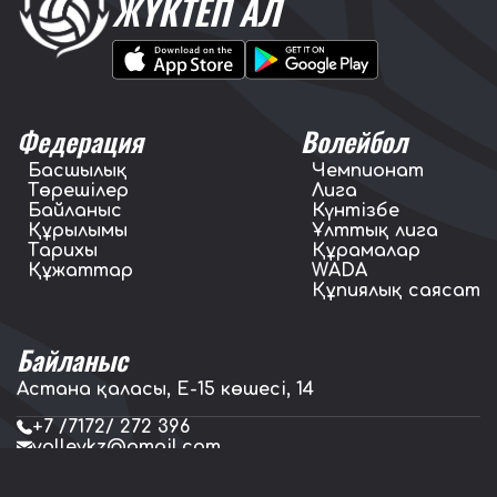
ЖҮКТЕП АЛ
Федерация
Волейбол
Басшылық
Чемпионат
Төрешілер
Лига
Байланыс
Күнтізбе
Құрылымы
Ұлттық лига
Тарихы
Құрамалар
Құжаттар
WADA
Құпиялық саясат
Байланыс
Астана қаласы, E-15 көшесі, 14
+7 /7172/ 272 396
volleykz@gmail.com
press.volleykz@gmail.com