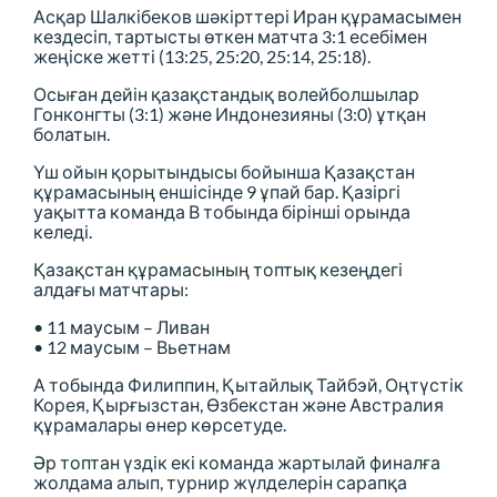
Асқар Шалкібеков шәкірттері Иран құрамасымен
кездесіп, тартысты өткен матчта 3:1 есебімен
жеңіске жетті (13:25, 25:20, 25:14, 25:18).
Осыған дейін қазақстандық волейболшылар
Гонконгты (3:1) және Индонезияны (3:0) ұтқан
болатын.
Үш ойын қорытындысы бойынша Қазақстан
құрамасының еншісінде 9 ұпай бар. Қазіргі
уақытта команда В тобында бірінші орында
келеді.
Қазақстан құрамасының топтық кезеңдегі
алдағы матчтары:
• 11 маусым – Ливан
• 12 маусым – Вьетнам
А тобында Филиппин, Қытайлық Тайбэй, Оңтүстік
Корея, Қырғызстан, Өзбекстан және Австралия
құрамалары өнер көрсетуде.
Әр топтан үздік екі команда жартылай финалға
жолдама алып, турнир жүлделерін сарапқа