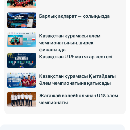
Барлық ақпарат — қолыңызда
Қазақстан құрамасы әлем
чемпионатының ширек
финалында
Қазақстан U18: матчтар кестесі
Қазақстан құрамасы Қытайдағы
Әлем чемпионатына қатысады
Жағажай волейболынан U18 әлем
чемпионаты