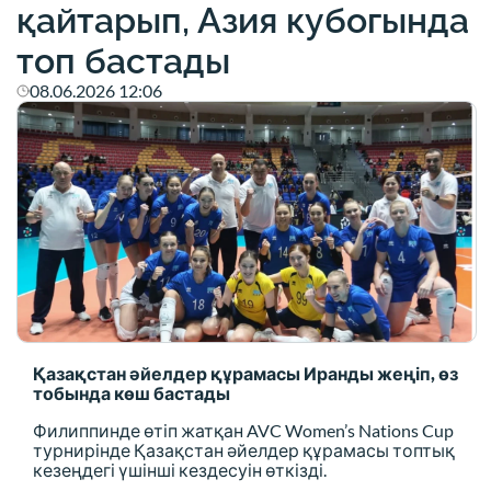
қайтарып, Азия кубогында
топ бастады
08.06.2026 12:06
Қазақстан әйелдер құрамасы Иранды жеңіп, өз
тобында көш бастады
Филиппинде өтіп жатқан AVC Women’s Nations Cup
турнирінде Қазақстан әйелдер құрамасы топтық
кезеңдегі үшінші кездесуін өткізді.