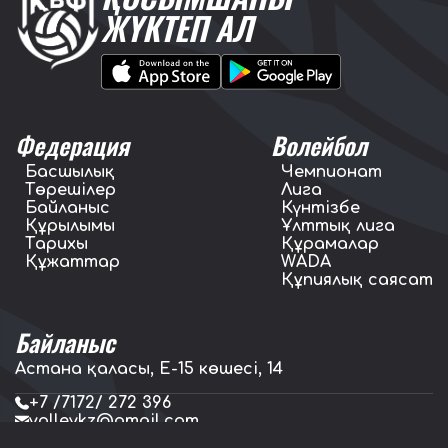
ЖҮКТЕП АЛ
Федерация
Волейбол
Басшылық
Чемпионат
Төрешілер
Лига
Байланыс
Күнтізбе
Құрылымы
Ұлттық лига
Тарихы
Құрамалар
Құжаттар
WADA
Құпиялық саясат
Байланыс
Астана қаласы, E-15 көшесі, 14
+7 /7172/ 272 396
volleykz@gmail.com
press.volleykz@gmail.com