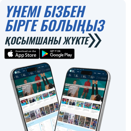
ҮНЕМІ БІЗБЕН
БІРГЕ БОЛЫҢЫЗ
ҚОСЫМШАНЫ ЖҮКТЕ