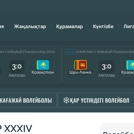
ия
Жаңалықтар
Құрамалар
Күнтізбе
Лиг
n’s Volleyball Championship 2026
CAVA Men’s Volleyball Championsh
Ерлер
3:0
3:0
Қазақcтан
Шри-Ланка
Қазақ
Аяқталды
Аяқталды
ЖАҒАЖАЙ ВОЛЕЙБОЛЫ
ҚАР ҮСТІНДЕГІ ВОЛЕЙБОЛ
Р XXXIV