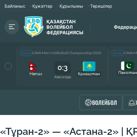
Байланыс
Құжаттар
Құрылымы
Төрешілер
ҚАЗАҚСТАН
Федерац
ВОЛЕЙБОЛ
ФЕДЕРАЦИЯСЫ
CAVA Men’s Volleyball Championship 2026
CAVA Me
Ерлер
Ерлер
0:3
Пәкістан
Непал
Қазақcтан
Аяқталды
ВОЛЕЙБОЛ
«Тұран-2» — «Астана-2» | Қ