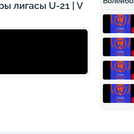
Волейбо
ы лигасы U-21 | V