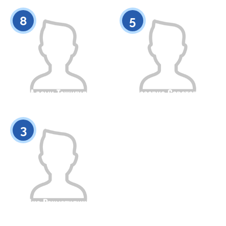
0
0
8
5
Адеми Тажигул
Назерке Советова
Азаматтығы
Бойы
Азаматтығы
Бойы
0
0
3
Яна Рахматулина
Азаматтығы
Бойы