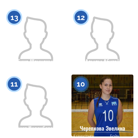
Азаматтығы
Бойы
Азаматтығы
Бойы
0
0
13
12
Сабина Шамилкызы
Асылы Абитай
Азаматтығы
Бойы
Азаматтығы
Бойы
0
0
11
10
Салтанат Кудаибергенова
Черепкова Эвелина
Азаматтығы
Бойы
Азаматтығы
Бойы