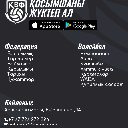
ҚОСЫМШАНЫ
ЖҮКТЕП АЛ
Федерация
Волейбол
Басшылық
Чемпионат
Төрешілер
Лига
Байланыс
Күнтізбе
Құрылымы
Ұлттық лига
Тарихы
Құрамалар
Құжаттар
WADA
Құпиялық саясат
Байланыс
Астана қаласы, E-15 көшесі, 14
+7 /7172/ 272 396
volleykz@gmail.com