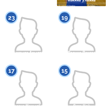
Азаматтығы
Бойы
Азаматтығы
Бойы
0
0
23
19
Сынгыла Асылтай
Полина Панова
Азаматтығы
Бойы
Азаматтығы
Бойы
0
0
17
15
Назгул Макылбек
Олга Цой