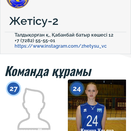
Жетісу-2
Талдықорған қ., Қабанбай батыр көшесі 12
+7 (7282) 55-55-01
https://www.instagram.com/zhetysu_vc
Команда құрамы
27
24
Александра Шиндова
Кокина Ульяна