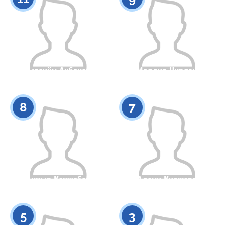
Ныраийм Аибекова
Молдир Нурлан
Азаматтығы
Бойы
Азаматтығы
Бойы
0
0
8
7
Акныр Кенжебай
Адеми Кияшева
Азаматтығы
Бойы
Азаматтығы
Бойы
0
0
5
3