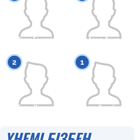
Денис Баимахан
Алина Дамир
Азаматтығы
Бойы
Азаматтығы
Бойы
0
0
2
1
Гулим Мадихан
Амина Саулебаева
Азаматтығы
Бойы
Азаматтығы
Бойы
0
0
ҮНЕМІ БІЗБЕН