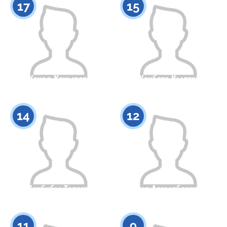
17
15
Жанел Конырова
Жанбота Кылтай
Азаматтығы
Бойы
Азаматтығы
Бойы
0
0
14
12
Жанбибы Толеген
Аия Ассылбекова
Азаматтығы
Бойы
Азаматтығы
Бойы
0
0
11
9