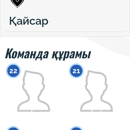
Қайсар
Команда құрамы
22
21
Гулнар Баидилда
Анел Таурбекова
Азаматтығы
Бойы
Азаматтығы
Бойы
0
0