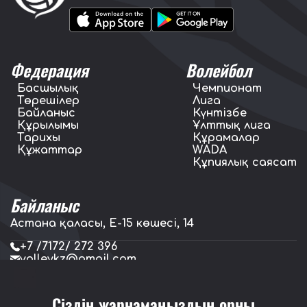
Федерация
Волейбол
Басшылық
Чемпионат
Төрешілер
Лига
Байланыс
Күнтізбе
Құрылымы
Ұлттық лига
Тарихы
Құрамалар
Құжаттар
WADA
Құпиялық саясат
Байланыс
Астана қаласы, E-15 көшесі, 14
+7 /7172/ 272 396
volleykz@gmail.com
press.volleykz@gmail.com
Сіздің жарнамаңыздың орны