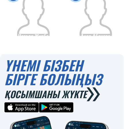
Наталя Журба
Анар Абенова
Азаматтығы
Бойы
Азаматтығы
Бойы
0
0
ҮНЕМІ БІЗБЕН
БІРГЕ БОЛЫҢЫЗ
ҚОСЫМШАНЫ ЖҮКТЕ