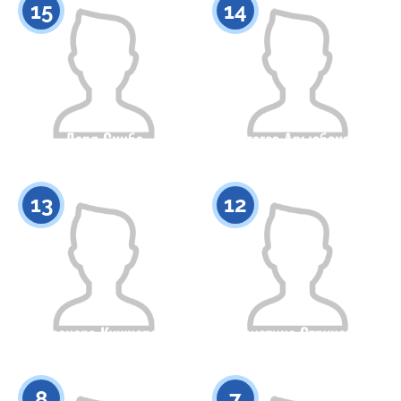
15
14
Даря Скиба
Ботагоз Арысбекова
Азаматтығы
Бойы
Азаматтығы
Бойы
0
0
13
12
Елеонора Кушнерова
Кристина Струкова
Азаматтығы
Бойы
Азаматтығы
Бойы
0
0
8
7