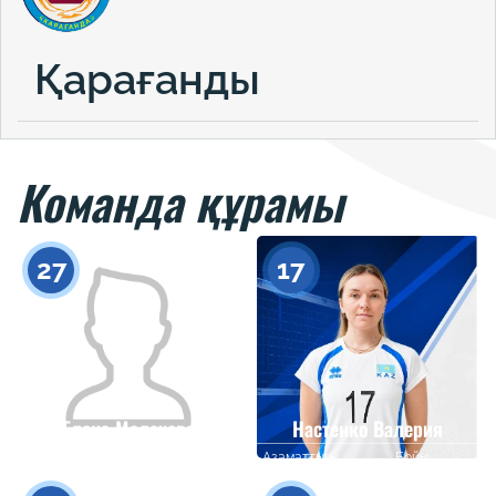
Қарағанды
Команда құрамы
27
17
Елена Малахова
Настенко Валерия
Азаматтығы
Бойы
Азаматтығы
Бойы
0
0