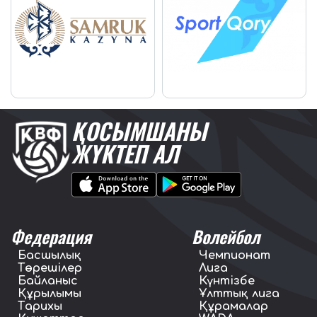
ҚОСЫМШАНЫ
ЖҮКТЕП АЛ
Федерация
Волейбол
Басшылық
Чемпионат
Төрешілер
Лига
Байланыс
Күнтізбе
Құрылымы
Ұлттық лига
Тарихы
Құрамалар