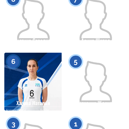
Кристина Севалнева
Арина Шепел
Азаматтығы
Бойы
Азаматтығы
Бойы
0
0
6
5
Хазова Наталья
Екатерина Жданова
Азаматтығы
Бойы
Азаматтығы
Бойы
0
0
3
1