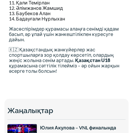
11. Қали Темірлан
12. Әлімжанов Жамшид
13. Баубеков Алан
14. Бадауғали Нұрлыхан
Жасөспірімдер құрамасы алаңға сенімді қадам
басып, әр ұпай үшін жанкештілікпен күресуге
дайын.
🇰🇿 Қазақстандық жанкүйерлер жас
спортшыларға зор қолдау көрсетіп, олардың
жеңіс жолына сенім артады.
Қазақстан U18
құрамасына сәттілік тілейміз – әр ойын жарқын
әсерге толы болсын!
Жаңалықтар
Юлия Акулова – VNL финалында