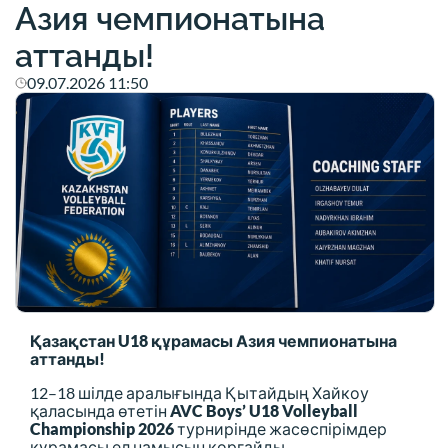
Азия чемпионатына
аттанды!
09.07.2026 11:50
Қазақстан U18 құрамасы Азия чемпионатына
аттанды!
12–18 шілде аралығында Қытайдың Хайкоу
қаласында өтетін
AVC Boys’ U18 Volleyball
Championship 2026
турнирінде жасөспірімдер
құрамасы ел намысын қорғайды.