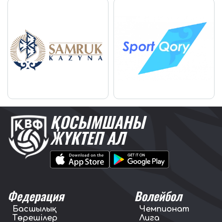
ҚОСЫМШАНЫ
ЖҮКТЕП АЛ
Федерация
Волейбол
Басшылық
Чемпионат
Төрешілер
Лига