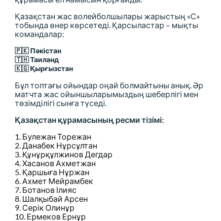
Қазақстан жас волейболшылары жарыстың «С»
тобында өнер көрсетеді. Қарсыластар – мықты
командалар:
🇵🇰
Пәкістан
🇹🇭
Таиланд
🇰🇬
Қырғызстан
Бұл топтағы ойындар оңай болмайтыны анық. Әр
матчта жас ойыншыларымыздың шеберлігі мен
төзімділігі сынға түседі.
Қазақстан құрамасының ресми тізімі:
1. Булежан Торежан
2. Данабек Нұрсұлтан
3. Құнұрқұлжинов Дегдар
4. Хасанов Ахметжан
5. Қаршыға Нұржан
6. Ахмет Мейрамбек
7. Ботанов Ілияс
8. Шалқыбай Арсен
9. Серік Олинұр
10. Ермеков Ернұр