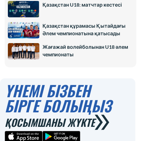
Қазақстан U18: матчтар кестесі
Қазақстан құрамасы Қытайдағы
Әлем чемпионатына қатысады
Жағажай волейболынан U18 әлем
чемпионаты
ҮНЕМІ БІЗБЕН
БІРГЕ БОЛЫҢЫЗ
ҚОСЫМШАНЫ ЖҮКТЕ