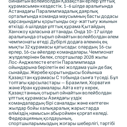
ойнайтын волейболдан Қазақстан ерлер ұлттық
құрамасымен кездестік. 1–6 шілде аралығында
Астанадағы Паралимпиадалық даярлық
орталығында команда маусымның басты додасы
қарсаңындағы қорытынды оқу-жаттығу жиынын
өткізді. 6 шілдеде ұлттық құрама Қытайдың
Ханчжоу қаласына аттанады. Онда 10–17 шілде
аралығында отырып ойнайтын волейболдан әлем
чемпионаты өтеді. Дүбірлі додаға әлемнің ең
мықты 32 құрамасы қатысады: олардың 16-сы
ерлер, 16-сы әйелдер командалары. Чемпионат
жүлделерінен бөлек, спортшылар 2028 жылы
Лос-Анджелесте өтетін Паралимпиада
ойындарына берілетін екі жолдама үшін де бақ
сынайды. Жеребе қорытындысы бойынша
Қазақстан құрамасы С тобында сынға түседі. Бұл
топтағы қарсыластары — Бразилия, Хорватия
және Иран құрамалары. Айта кету керек,
Қазақстанның отырып ойнайтын волейболдан
ұлттық құрамасы Азиядағы үздік
командалардың бірі саналады және көптеген
жылдар бойы халықаралық жарыстарда
еліміздің намысын абыроймен қорғап келеді.
Федерацияның қолдауының,
спортшыларымыздың жоғары шеберлігі, тәртібі