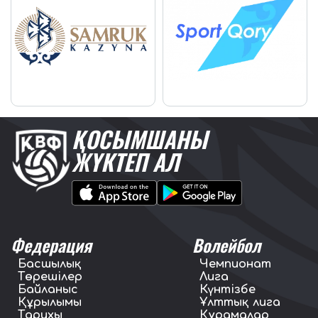
ҚОСЫМШАНЫ
ЖҮКТЕП АЛ
Федерация
Волейбол
Басшылық
Чемпионат
Төрешілер
Лига
Байланыс
Күнтізбе
Құрылымы
Ұлттық лига
Тарихы
Құрамалар