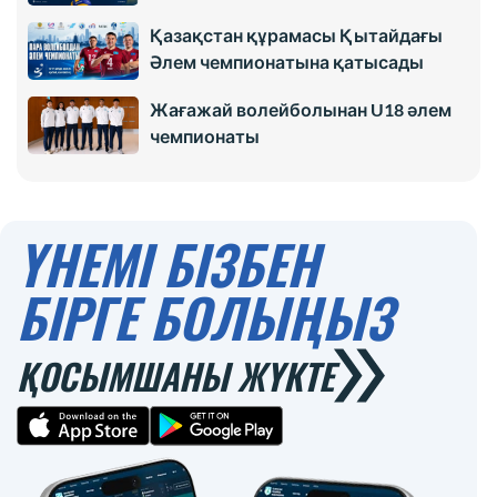
Қазақстан құрамасы Қытайдағы
Әлем чемпионатына қатысады
Жағажай волейболынан U18 әлем
чемпионаты
ҮНЕМІ БІЗБЕН
БІРГЕ БОЛЫҢЫЗ
ҚОСЫМШАНЫ ЖҮКТЕ