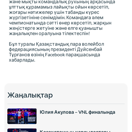
және мықты командалық рухының арқасында
ұлттық құрамамыз лайықты ойын көрсетіп,
жоғары нәтижелер үшін табанды күрес
жүргізетініне сенімдімін. Командаға әлем
чемпионатында сәтті өнер көрсетіп, жарқын
жеңістерге жетуіне және елге қуанышты
жаңалықпен оралуына тілектеспін!
Бұл туралы Қазақстандық пара волейбол
федерациясының президенті Дүйсенбай
Тұрғанов өзінің Facebook парақшасында
хабарлады.
Жаңалықтар
Юлия Акулова – VNL финалында
Қазақстанның қарсыластары