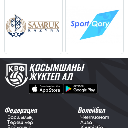
ҚОСЫМШАНЫ
ЖҮКТЕП АЛ
Федерация
Волейбол
Басшылық
Чемпионат
Төрешілер
Лига
Байланыс
Күнтізбе