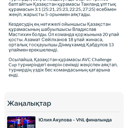
баптайтын Қазақстан құрамасы Таиланд ұлттық
құрамасын 3:1 (25:21, 25:23, 22:25, 27:25) есебімен
жеңіп, жарысты 5-орынмен аяқтады.
Кездесудің ең нәтижелі ойыншысы Қазақстан
құрамасының шабуылшысы Владислав
Мастихин болды. Ол команда қоржынына 20 ұпай
қосты. Азамат Сейілханов 18 ұпай жинаса,
орталық тосқауылшы Дінмұхамед Қабдулов 13
ұпаймен ерекшеленді.
Осылайша, Қазақстан құрамасы AVC Challenge
Cup турниріндегі өнерін сенімді жеңіспен аяқтап,
турнирдің үздік бес командасының қатарына
енді.
Жаңалықтар
Юлия Акулова – VNL финалында