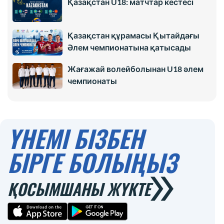
Қазақстан U18: матчтар кестесі
Қазақстан құрамасы Қытайдағы
Әлем чемпионатына қатысады
Жағажай волейболынан U18 әлем
чемпионаты
ҮНЕМІ БІЗБЕН
БІРГЕ БОЛЫҢЫЗ
ҚОСЫМШАНЫ ЖҮКТЕ