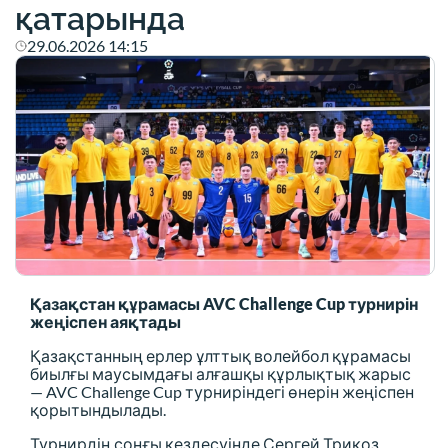
қатарында
29.06.2026 14:15
Қазақстан құрамасы AVC Challenge Cup турнирін
жеңіспен аяқтады
Қазақстанның ерлер ұлттық волейбол құрамасы
биылғы маусымдағы алғашқы құрлықтық жарыс
— AVC Challenge Cup турниріндегі өнерін жеңіспен
қорытындылады.
Турнирдің соңғы кездесуінде Сергей Трикоз