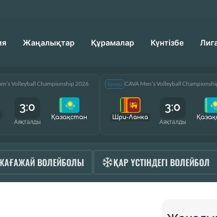
ия
Жаңалықтар
Құрамалар
Күнтізбе
Лиг
n’s Volleyball Championship 2026
CAVA Men’s Volleyball Championsh
Ерлер
3:0
3:0
Қазақcтан
Шри-Ланка
Қазақ
Аяқталды
Аяқталды
ЖАҒАЖАЙ ВОЛЕЙБОЛЫ
ҚАР ҮСТІНДЕГІ ВОЛЕЙБОЛ