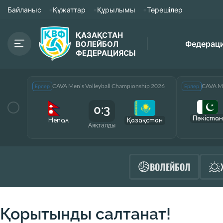
Байланыс
Құжаттар
Құрылымы
Төрешілер
ҚАЗАҚСТАН
Федерац
ВОЛЕЙБОЛ
ФЕДЕРАЦИЯСЫ
CAVA Men’s Volleyball Championship 2026
CAVA Me
Ерлер
Ерлер
0:3
Пәкістан
Непал
Қазақcтан
Аяқталды
ВОЛЕЙБОЛ
Қорытынды салтанат!