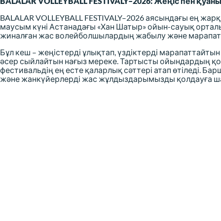
BALALAR VOLLEYBALL FESTIVALY–2026: Жеңіс пен қуаны
BALALAR VOLLEYBALL FESTIVALY–2026 аясындағы ең жарқы
маусым күні Астанадағы «Хан Шатыр» ойын-сауық орталығ
жиналған жас волейболшылардың жабылу және марапатт
Бұл кеш – жеңістерді ұлықтап, үздіктерді марапаттайт
әсер сыйлайтын нағыз мереке. Тартысты ойындардың 
фестивальдің ең есте қаларлық сәттері атап өтіледі. Б
және жанкүйерлерді жас жұлдыздарымызды қолдауға 