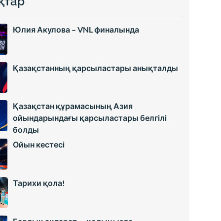
қтар
Юлия Акулова – VNL финалында
Қазақстанның қарсыластары анықталды
Қазақстан құрамасының Азия
ойындарындағы қарсыластары белгілі
болды
Ойын кестесі
Тарихи қола!