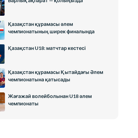
Барлық ақпарат — қолыңызда
Қазақстан құрамасы әлем
чемпионатының ширек финалында
Қазақстан U18: матчтар кестесі
Қазақстан құрамасы Қытайдағы Әлем
чемпионатына қатысады
Жағажай волейболынан U18 әлем
чемпионаты