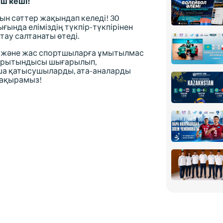
ш кеші!
н сәттер жақындап келеді! 30
ында еліміздің түкпір-түкпірінен
ау салтанаты өтеді.
ын және жас спортшыларға ұмытылмас
қорытындысы шығарылып,
арша қатысушыларды, ата-аналарды
шақырамыз!