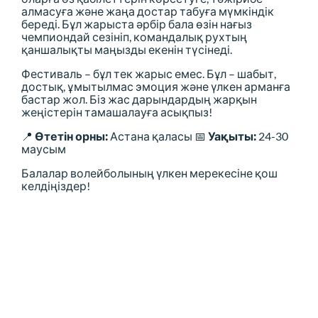
алмасуға және жаңа достар табуға мүмкіндік
береді. Бұл жарыста әрбір бала өзін нағыз
чемпиондай сезініп, командалық рухтың
қаншалықты маңызды екенін түсінеді.
Фестиваль – бұл тек жарыс емес. Бұл – шабыт,
достық, ұмытылмас эмоция және үлкен арманға
бастар жол. Біз жас дарындардың жарқын
жеңістерін тамашалауға асықпыз!
📍
Өтетін орны:
Астана қаласы 📅
Уақыты:
24-30
маусым
Балалар волейболының үлкен мерекесіне қош
келдіңіздер!