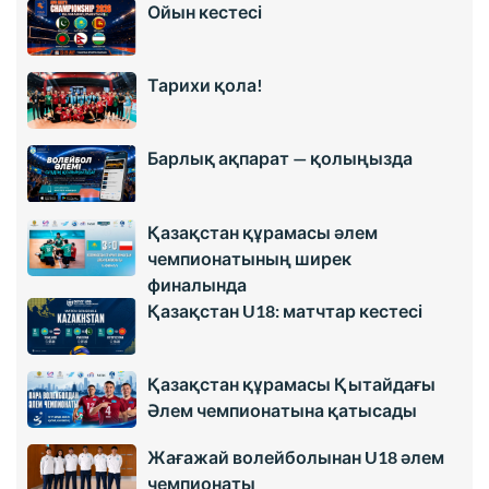
Ойын кестесі
Тарихи қола!
Барлық ақпарат — қолыңызда
Қазақстан құрамасы әлем
чемпионатының ширек
финалында
Қазақстан U18: матчтар кестесі
Қазақстан құрамасы Қытайдағы
Әлем чемпионатына қатысады
Жағажай волейболынан U18 әлем
чемпионаты