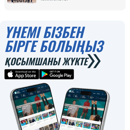
ҮНЕМІ БІЗБЕН
БІРГЕ БОЛЫҢЫЗ
ҚОСЫМШАНЫ ЖҮКТЕ