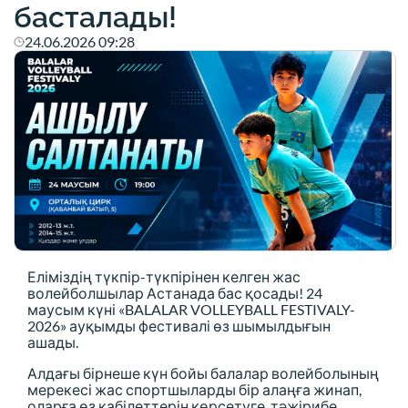
басталады!
24.06.2026 09:28
Еліміздің түкпір-түкпірінен келген жас
волейболшылар Астанада бас қосады! 24
маусым күні «BALALAR VOLLEYBALL FESTIVALY-
2026» ауқымды фестивалі өз шымылдығын
ашады.
Алдағы бірнеше күн бойы балалар волейболының
мерекесі жас спортшыларды бір алаңға жинап,
оларға өз қабілеттерін көрсетуге, тәжірибе