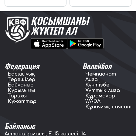
ҚОСЫМШАНЫ
ЖҮКТЕП АЛ
Федерация
Волейбол
Басшылық
Чемпионат
Төрешілер
Лига
Байланыс
Күнтізбе
Құрылымы
Ұлттық лига
Тарихы
Құрамалар
Құжаттар
WADA
Құпиялық саясат
Байланыс
Астана қаласы, E-15 көшесі, 14