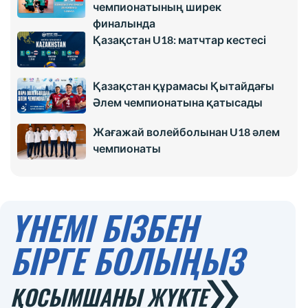
чемпионатының ширек
финалында
Қазақстан U18: матчтар кестесі
Қазақстан құрамасы Қытайдағы
Әлем чемпионатына қатысады
Жағажай волейболынан U18 әлем
чемпионаты
ҮНЕМІ БІЗБЕН
БІРГЕ БОЛЫҢЫЗ
ҚОСЫМШАНЫ ЖҮКТЕ