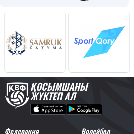
ҚОСЫМШАНЫ
ЖҮКТЕП АЛ
Федерация
Волейбол