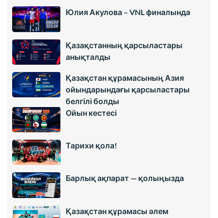
Юлия Акулова – VNL финалында
Қазақстанның қарсыластары
анықталды
Қазақстан құрамасының Азия
ойындарындағы қарсыластары
белгілі болды
Ойын кестесі
Тарихи қола!
Барлық ақпарат — қолыңызда
Қазақстан құрамасы әлем