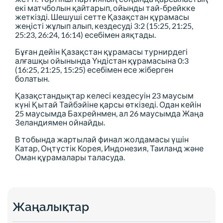
екі матчболын қайтарып, ойынды тай-брейкке
жеткізді. Шешуші сетте Қазақстан құрамасы
жеңісті жұлып алып, кездесуді 3:2 (15:25, 21:25,
25:23, 26:24, 16:14) есебімен аяқтады.
Бұған дейін Қазақстан құрамасы турнирдегі
алғашқы ойынында Үндістан құрамасына 0:3
(16:25, 21:25, 15:25) есебімен есе жіберген
болатын.
Қазақстандықтар келесі кездесуін 23 маусым
күні Қытай Тайбэйіне қарсы өткізеді. Одан кейін
25 маусымда Бахрейнмен, ал 26 маусымда Жаңа
Зеландиямен ойнайды.
В тобында жартылай финал жолдамасы үшін
Катар, Оңтүстік Корея, Индонезия, Таиланд және
Оман құрамалары таласуда.
Жаңалықтар