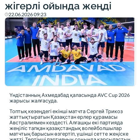
жігерлі ойында жеңді
22.06.2026 09:23
Үндістанның Ахмедабад қаласында AVC Cup 2026
жарысы жалғасуда.
Топтық кезеңдегі екінші матчта Сергей Трикоз
жаттықтыратын Қазақстан ерлер құрамасы
Австралиямен кездесті. Алғашқы екі партияда
жеңіліс тапқан қазақстандық волейболшылар
матчтың барысын өзгертіп, үшінші сетте жеңіске
жетті. Төртінші партияның соңында қарсыластың