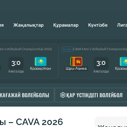
ия
Жаңалықтар
Құрамалар
Күнтізбе
Лиг
n’s Volleyball Championship 2026
CAVA Men’s Volleyball Championsh
Ерлер
3:0
3:0
Қазақcтан
Шри-Ланка
Қазақ
Аяқталды
Аяқталды
ЖАҒАЖАЙ ВОЛЕЙБОЛЫ
ҚАР ҮСТІНДЕГІ ВОЛЕЙБОЛ
ы – CAVA 2026