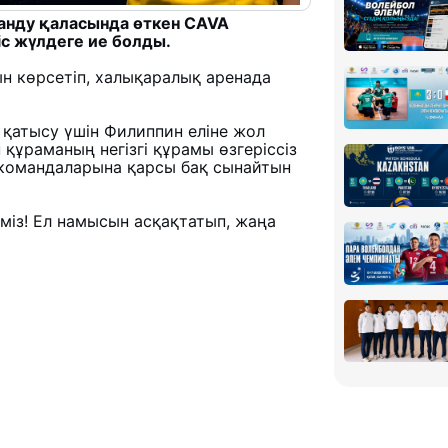
анду қаласында өткен CAVA
іс жүлдеге ие болды.
н көрсетіп, халықаралық аренада
 қатысу үшін Филиппин еліне жол
 құраманың негізгі құрамы өзгеріссіз
 командаларына қарсы бақ сынайтын
міз! Ел намысын асқақтатып, жаңа