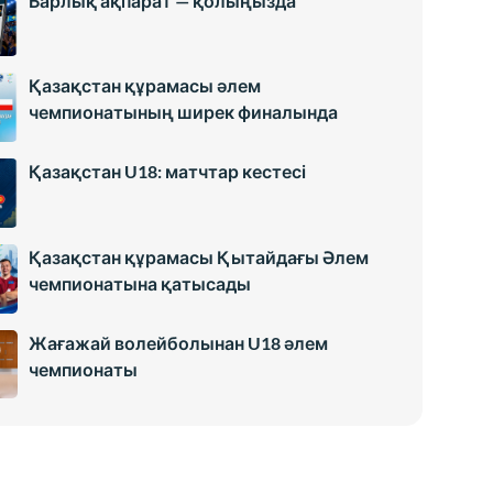
Барлық ақпарат — қолыңызда
Қазақстан құрамасы әлем
чемпионатының ширек финалында
Қазақстан U18: матчтар кестесі
Қазақстан құрамасы Қытайдағы Әлем
чемпионатына қатысады
Жағажай волейболынан U18 әлем
чемпионаты