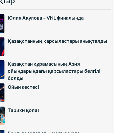
қтар
Юлия Акулова – VNL финалында
Қазақстанның қарсыластары анықталды
Қазақстан құрамасының Азия
ойындарындағы қарсыластары белгілі
болды
Ойын кестесі
Тарихи қола!