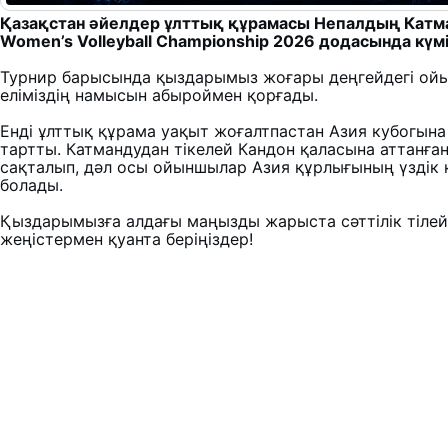
Қазақстан әйелдер ұлттық құрамасы Непалдың Катм
Women’s Volleyball Championship 2026 додасында күм
Турнир барысында қыздарымыз жоғары деңгейдегі ойы
еліміздің намысын абыроймен қорғады.
Енді ұлттық құрама уақыт жоғалтпастан Азия кубогына
тартты. Катмандудан тікелей Кандон қаласына аттанған
сақталып, дәл осы ойыншылар Азия құрлығының үздік
болады.
Қыздарымызға алдағы маңызды жарыста сәттілік тілей
жеңістермен қуанта беріңіздер!