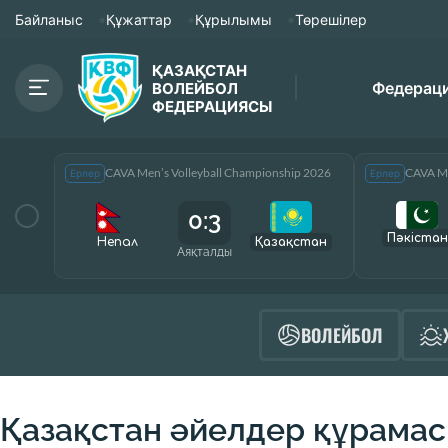
Байланыс
Құжаттар
Құрылымы
Төрешілер
ҚАЗАҚСТАН
Федерац
ВОЛЕЙБОЛ
ФЕДЕРАЦИЯСЫ
CAVA Men’s Volleyball Championship 2026
CAVA Me
Ерлер
Ерлер
0:3
Пәкістан
Непал
Қазақcтан
Аяқталды
ВОЛЕЙБОЛ
Қазақстан әйелдер құрамас