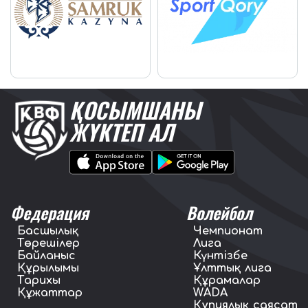
ҚОСЫМШАНЫ
ЖҮКТЕП АЛ
Федерация
Волейбол
Басшылық
Чемпионат
Төрешілер
Лига
Байланыс
Күнтізбе
Құрылымы
Ұлттық лига
Тарихы
Құрамалар
Құжаттар
WADA
Құпиялық саясат