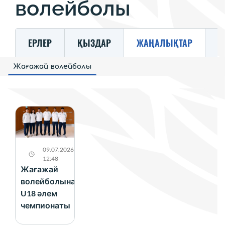
волейболы
ЕРЛЕР
ҚЫЗДАР
ЖАҢАЛЫҚТАР
К
Жағажай волейболы
09.07.2026
12:48
Жағажай
волейболынан
U18 әлем
чемпионаты