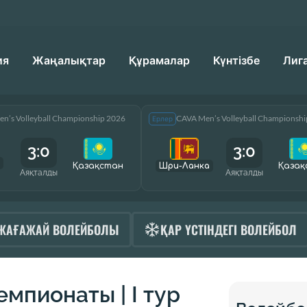
ия
Жаңалықтар
Құрамалар
Күнтізбе
Лиг
n’s Volleyball Championship 2026
CAVA Men’s Volleyball Championsh
Ерлер
3:0
3:0
Қазақcтан
Шри-Ланка
Қазақ
Аяқталды
Аяқталды
ЖАҒАЖАЙ ВОЛЕЙБОЛЫ
ҚАР ҮСТІНДЕГІ ВОЛЕЙБОЛ
емпионаты | I тур