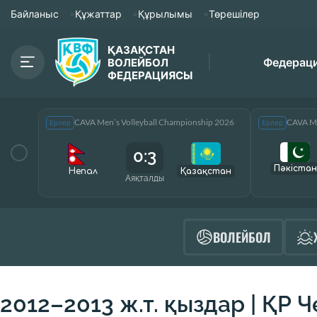
Байланыс
Құжаттар
Құрылымы
Төрешілер
ҚАЗАҚСТАН
Федерац
ВОЛЕЙБОЛ
ФЕДЕРАЦИЯСЫ
CAVA Men’s Volleyball Championship 2026
CAVA Me
Ерлер
Ерлер
0:3
Пәкістан
Непал
Қазақcтан
Аяқталды
ВОЛЕЙБОЛ
2012–2013 ж.т. қыздар | ҚР Ч