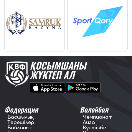
ҚОСЫМШАНЫ
ЖҮКТЕП АЛ
Федерация
Волейбол
Басшылық
Чемпионат
Төрешілер
Лига
Байланыс
Күнтізбе