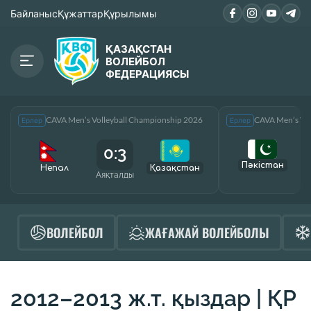
Байланыс
Құжаттар
Құрылымы
ҚАЗАҚСТАН
ВОЛЕЙБОЛ
ФЕДЕРАЦИЯСЫ
CAVA Men’s Volleyball Championship 2026
CAVA Men’s Vol
Ерлер
Ерлер
0:3
Пәкістан
Непал
Қазақcтан
Аяқталды
А
ВОЛЕЙБОЛ
ЖАҒАЖАЙ ВОЛЕЙБОЛЫ
2012–2013 ж.т. қыздар | ҚР