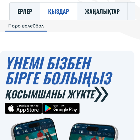
ЕРЛЕР
ҚЫЗДАР
ЖАҢАЛЫҚТАР
К
Пара волейбол
ҮНЕМІ БІЗБЕН
БІРГЕ БОЛЫҢЫЗ
ҚОСЫМШАНЫ ЖҮКТЕ