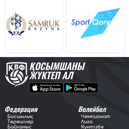
ҚОСЫМШАНЫ
ЖҮКТЕП АЛ
Федерация
Волейбол
Басшылық
Чемпионат
Төрешілер
Лига
Байланыс
Күнтізбе