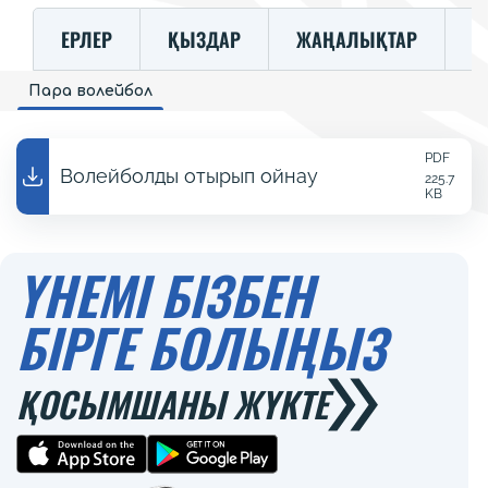
ЕРЛЕР
ҚЫЗДАР
ЖАҢАЛЫҚТАР
К
Пара волейбол
PDF
Волейболды отырып ойнау
225.7
KB
ҮНЕМІ БІЗБЕН
БІРГЕ БОЛЫҢЫЗ
ҚОСЫМШАНЫ ЖҮКТЕ