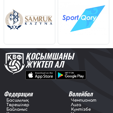
ҚОСЫМШАНЫ
ЖҮКТЕП АЛ
Федерация
Волейбол
Басшылық
Чемпионат
Төрешілер
Лига
Байланыс
Күнтізбе