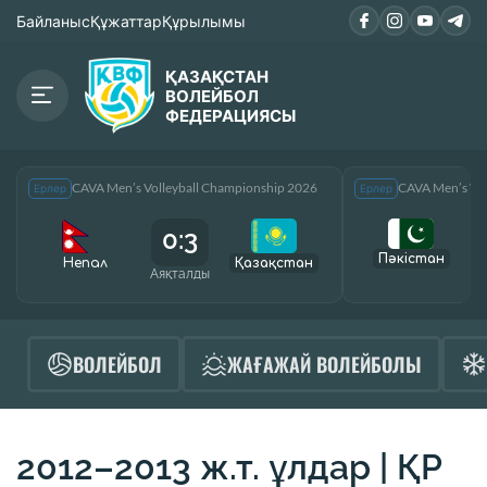
Байланыс
Құжаттар
Құрылымы
ҚАЗАҚСТАН
ВОЛЕЙБОЛ
ФЕДЕРАЦИЯСЫ
CAVA Men’s Volleyball Championship 2026
CAVA Men’s Vol
Ерлер
Ерлер
0:3
Пәкістан
Непал
Қазақcтан
Аяқталды
А
ВОЛЕЙБОЛ
ЖАҒАЖАЙ ВОЛЕЙБОЛЫ
2012–2013 ж.т. ұлдар | ҚР