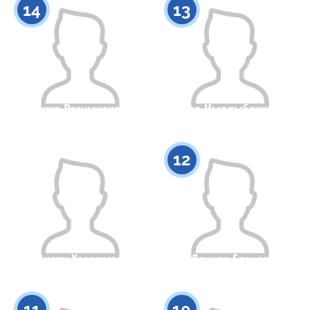
14
13
Акнур Рахимжанова
Инкар Нырлыбеккызы
Гражданство
Рост
Гражданство
Рост
0
0
12
Аиару Хассанова
Дамира Еламан
Гражданство
Рост
Гражданство
Рост
0
0
11
10