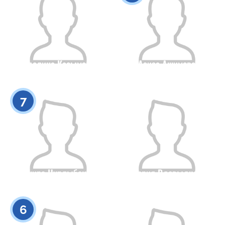
Аделина Касымова
Азиза Ашимова
Гражданство
Рост
Гражданство
Рост
0
0
7
Алмира Нурлыбекова
Валерия Вдовыдченко
Гражданство
Рост
Гражданство
Рост
0
0
6