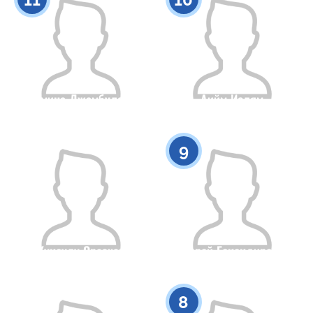
Алмина Джамбулова
Аийм Ислям
Гражданство
Рост
Гражданство
Рост
0
0
9
Кунсулу Оразхан
Мерей Ескендирова
Гражданство
Рост
Гражданство
Рост
0
0
8