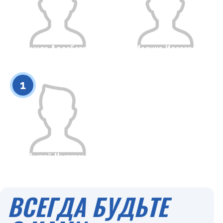
Камила Алдаберген
Малика Илясова
Гражданство
Рост
Гражданство
Рост
0
0
1
Нырай Ныргазы
Гражданство
Рост
0
ВСЕГДА БУДЬТЕ