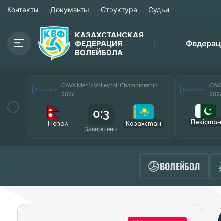
Контакты
Документы
Структура
Судьи
КАЗАХСТАНСКАЯ
Федерац
ФЕДЕРАЦИЯ
ВОЛЕЙБОЛА
CAVA Men’s Volleyball Championship
CAVA
Мужчины
Мужчины
2026
202
0:3
Пәкістан
Непал
Казахстан
Завершено
ВОЛЕЙБОЛ