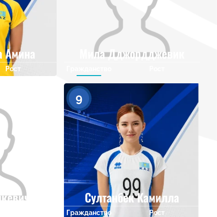
а Амина
Мила Дджордджевик
Рост
Гражданство
Рост
0
0
9
нкевич
Султанбек Камилла
Рост
Гражданство
Рост