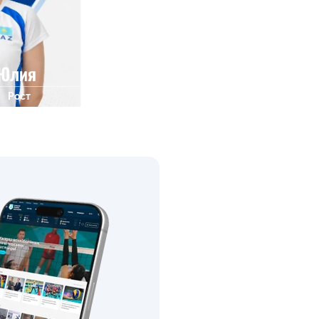
 Юлия
Рост
0