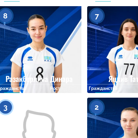
0
8
7
Разакберлина Динара
Яцкив Та
Гражданство
Рост
Гражданство
0
3
2