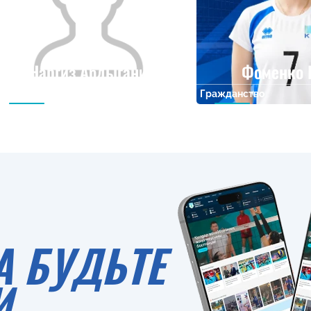
Наргиз Абдыгани
Фоменко
Гражданство
Рост
Гражданство
0
А БУДЬТЕ
И