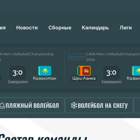
ия
Новости
Сборные
Календарь
Лиги
 Men’s Volleyball Championship
CAVA Men’s Volleyball Champio
Мужчины
6
2026
3:0
3:0
Казахстан
Шри-Ланка
Казах
Завершено
Завершено
ПЛЯЖНЫЙ ВОЛЕЙБОЛ
ВОЛЕЙБОЛ НА СНЕГУ
Состав команды