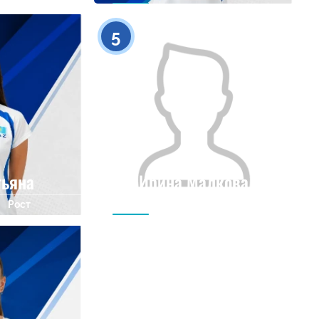
0
0
5
тьяна
Ирина Малкова
Рост
Гражданство
Рост
0
0