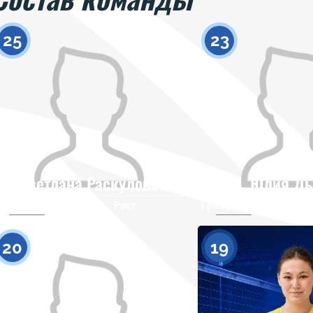
25
23
Светлана Раскулова
Юлия Д
Гражданство
Рост
Гражданство
0
20
19