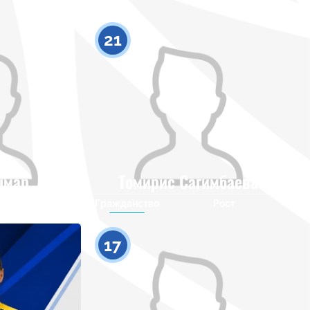
21
ымар
Томирис Сагимбаева
Рост
Гражданство
Рост
0
0
17