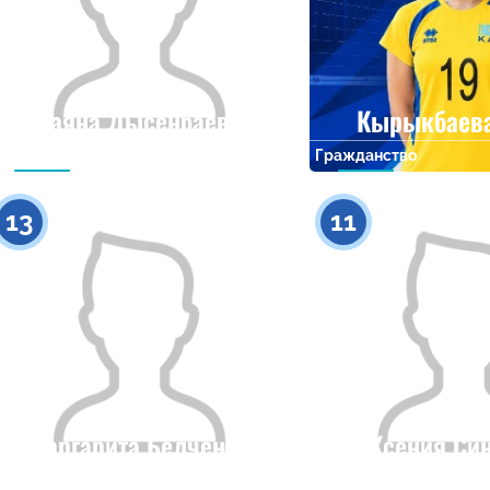
Раяна Дысенбаева
Кырыкбаев
Гражданство
Рост
Гражданство
0
13
11
Маргарита Белченко
Ксения Си
Гражданство
Рост
Гражданство