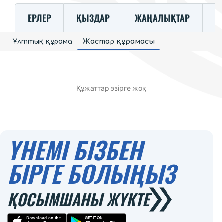
ЕРЛЕР
ҚЫЗДАР
ЖАҢАЛЫҚТАР
К
Ұлттық құрама
Жастар құрамасы
Құжаттар әзірге жоқ
ҮНЕМІ БІЗБЕН
БІРГЕ БОЛЫҢЫЗ
ҚОСЫМШАНЫ ЖҮКТЕ