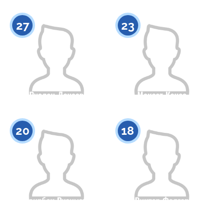
Гражданство
Рост
Гражданство
Рост
0
0
27
23
Руслан Донаев
Максат Кенес
Гражданство
Рост
Гражданство
Рост
0
0
20
18
Нодирбек Рузиматов
Виктор Фелгер
Гражданство
Рост
Гражданство
Рост