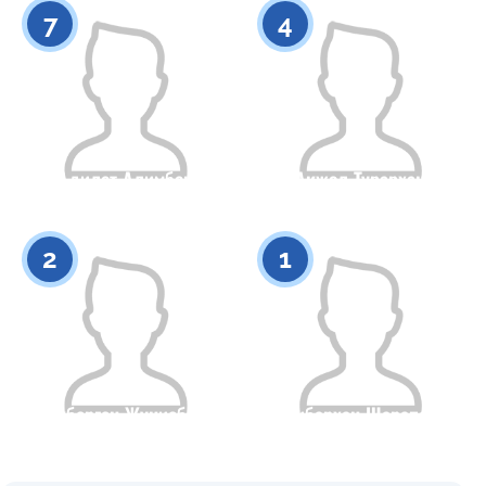
0
0
7
4
Адилет Алимбек
Акжол Турархан
Гражданство
Рост
Гражданство
Рост
0
0
2
1
Акберген Жунисбек
Бибархан Шарапов
Гражданство
Рост
Гражданство
Рост
0
0