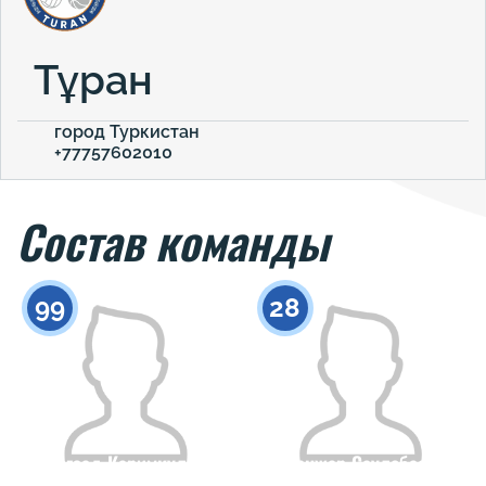
Тұран
город Туркистан
+77757602010
Состав команды
99
28
Бегзад Каримкулов
Санжар Саулебаев