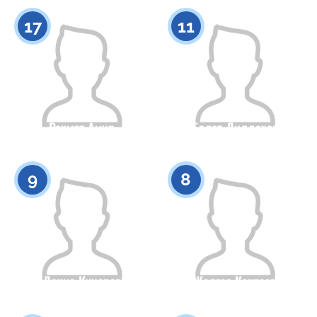
0
0
17
11
Рахмет Амир
Болат Дилдахан
Гражданство
Рост
Гражданство
Рост
0
0
9
8
Денис Кучеров
Жалгас Кантаев
Гражданство
Рост
Гражданство
Рост