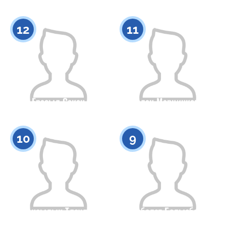
Гражданство
Рост
Гражданство
Рост
0
0
12
11
Ерасыл Сакен
Руслан Марцинкевич
Гражданство
Рост
Гражданство
Рост
0
0
10
9
Жаксылык Тлеулин
Есболат Болысбек
Гражданство
Рост
Гражданство
Рост