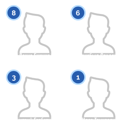
0
0
8
6
Денис Ешенко
Нуркабыл Сеидехан
Гражданство
Рост
Гражданство
Рост
0
0
3
1
Дмитрий Горбатков
Иляс Темирали
Гражданство
Рост
Гражданство
Рост