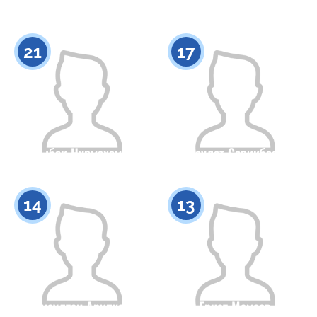
Гражданство
Рост
Гражданство
Рост
0
0
21
17
Нурлыбек Нурмахамбетов
Даулет Серикбаев
Гражданство
Рост
Гражданство
Рост
0
0
14
13
Аисултан Арипхан
Ернат Мамаев