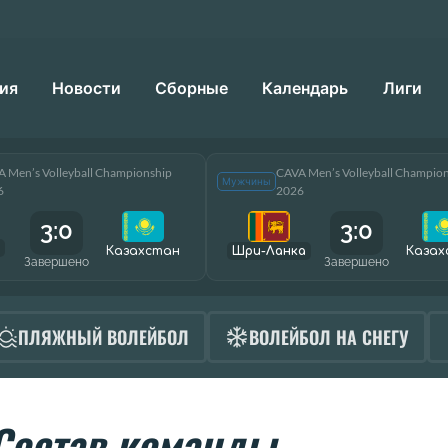
ия
Новости
Сборные
Календарь
Лиги
 Men’s Volleyball Championship
CAVA Men’s Volleyball Champio
Мужчины
6
2026
3:0
3:0
Казахстан
Шри-Ланка
Казах
Завершено
Завершено
ПЛЯЖНЫЙ ВОЛЕЙБОЛ
ВОЛЕЙБОЛ НА СНЕГУ
Состав команды