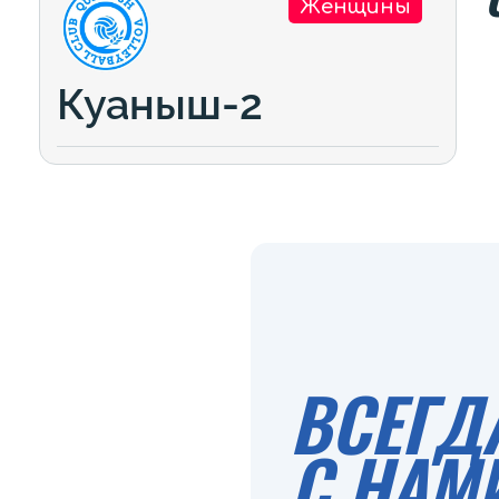
Женщины
Куаныш-2
ВСЕГД
С НАМ