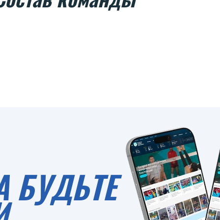
А БУДЬТЕ
И