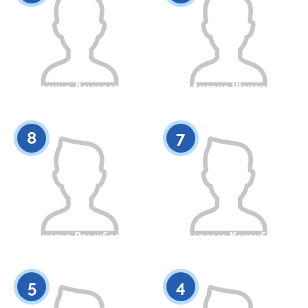
Ксения Демидова
Акерке Шакен
Гражданство
Рост
Гражданство
Рост
0
0
8
7
Жанагул Орынбасар
Жылдыз Кенембай
Гражданство
Рост
Гражданство
Рост
0
0
5
4