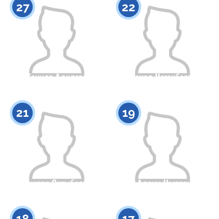
27
22
Камила Адилова
Жанел Ногаибаева
Гражданство
Рост
Гражданство
Рост
0
0
21
19
Динара Сатыбаева
Адеми Нырак
Гражданство
Рост
Гражданство
Рост
0
0
18
17