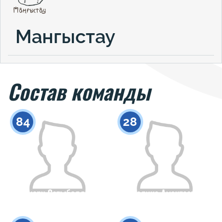
Мангыстау
Состав команды
84
28
Аиару Сатыбалды
Малика Амантаева
Гражданство
Рост
Гражданство
Рост
0
0