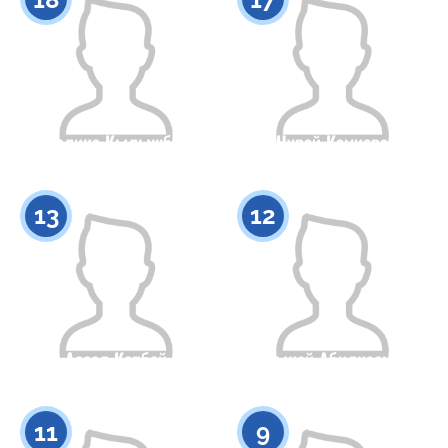
Малика Кылышбай
Нурай Камиева
Гражданство
Рост
Гражданство
Рост
0
0
13
12
Ассел Копбай
Жаркынай Абилкасымова
Гражданство
Рост
Гражданство
Рост
0
0
11
9