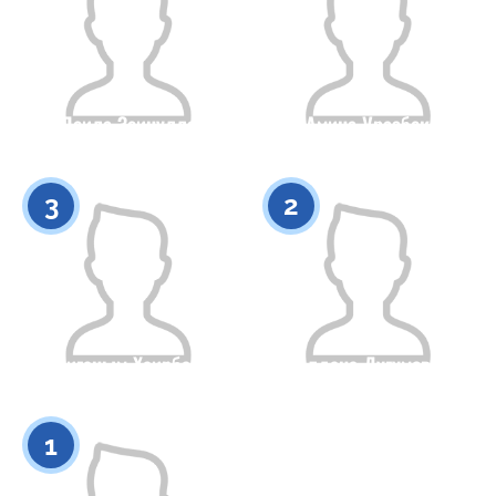
Леила Зеинулла
Амина Уразбек
Гражданство
Рост
Гражданство
Рост
0
0
3
2
Аиганым Хаирбай
Алдана Дугумова
Гражданство
Рост
Гражданство
Рост
0
0
1