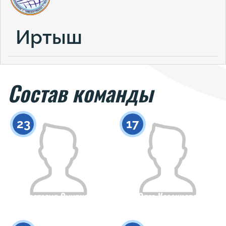
Иртыш
Состав команды
23
17
Анастасия Смирнова
Олга Казанцева
Гражданство
Рост
Гражданство
Рост
0
0