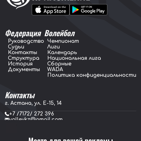
Федерация
Волейбол
Руководство
Чемпионат
Судьи
Лиги
Контакты
Календарь
Структура
Национальная лига
История
Сборные
Документы
WADA
Политика конфиденциальности
Контакты
г. Астана, ул. E-15, 14
+7 /7172/ 272 396
volleykz@gmail.com
press.volleykz@gmail.com
Место для вашей рекламы