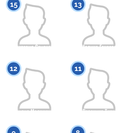
15
13
Виктория Семенова
Малика Генаева
Гражданство
Рост
Гражданство
Рост
0
0
12
11
Емилия Малашенко
Вероника Ткач
Гражданство
Рост
Гражданство
Рост
0
0
9
8