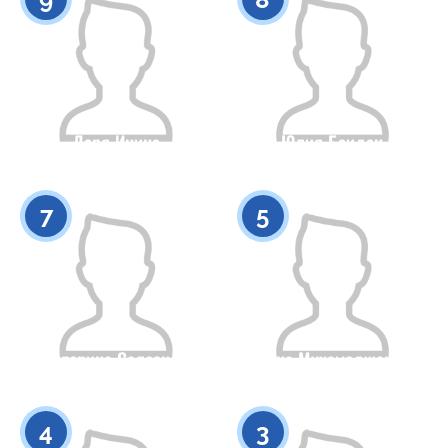
Даря Инина
Юлия Баидак
Гражданство
Рост
Гражданство
Рост
0
0
7
5
Екатерина Селезнева
Диана Мухамеджанова
Гражданство
Рост
Гражданство
Рост
0
0
4
3