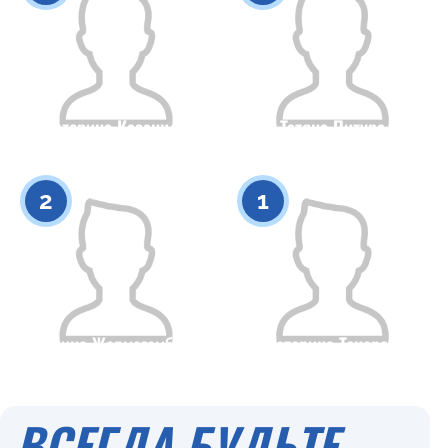
Екатерина Казанцева
Татяна Питура
Гражданство
Рост
Гражданство
Рост
0
0
2
1
Ангелина Жармагамбетова
Екатерина Токарева
Гражданство
Рост
Гражданство
Рост
0
0
ВСЕГДА БУДЬТЕ