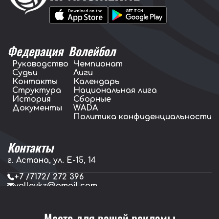
Федерация
Волейбол
Руководство
Чемпионат
Судьи
Лиги
Контакты
Календарь
Структура
Национальная лига
История
Сборные
Документы
WADA
Политика конфиденциальности
Контакты
г. Астана, ул. E-15, 14
+7 /7172/ 272 396
volleykz@gmail.com
press.volleykz@gmail.com
Место для вашей рекламы