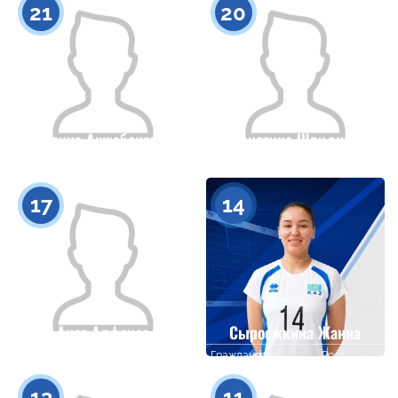
21
20
Алина Ашхабекова
Кристина Швидкая
Гражданство
Рост
Гражданство
Рост
0
0
17
14
Анет Алфонсо
Сыроежкина Жанна
Гражданство
Рост
Гражданство
Рост
0
0
13
11