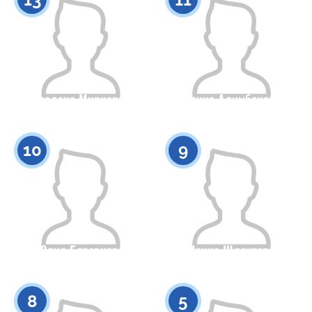
Сладана Мирковик
Алина Алимбекова
Гражданство
Рост
Гражданство
Рост
0
0
10
9
Юлия Боровкова
Ирина Шляхтова
Гражданство
Рост
Гражданство
Рост
0
0
8
5