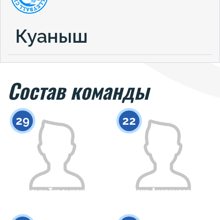
Куаныш
Состав команды
29
22
Аяулым Турдыханова
Сана Анаркулова
Гражданство
Рост
Гражданство
Рост
0
0