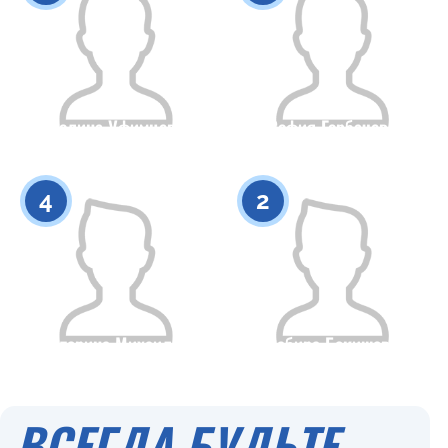
Полина Уфимцева
София Горбачева
Гражданство
Рост
Гражданство
Рост
0
0
4
2
Екатерина Михаилова
Сабира Бекишева
Гражданство
Рост
Гражданство
Рост
0
0
ВСЕГДА БУДЬТЕ