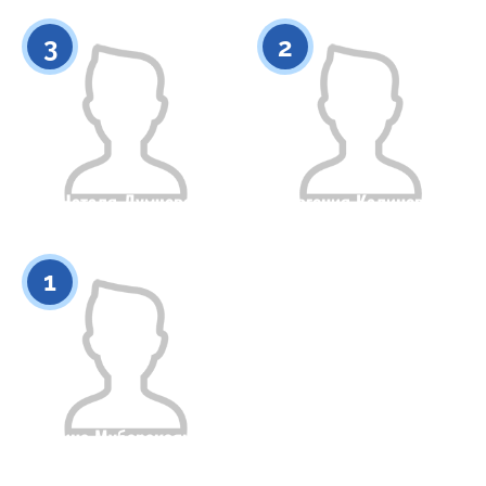
0
0
3
2
Наталя Думчева
Евгения Калинова
Гражданство
Рост
Гражданство
Рост
0
0
1
Зарина Мубаракзянова
Гражданство
Рост