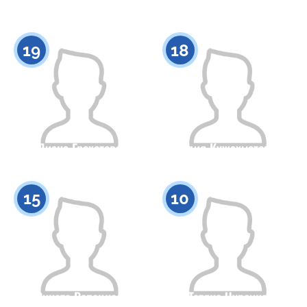
Гражданство
Рост
Гражданство
Рост
0
0
19
18
Диана Грохотова
Адия Кужахметова
Гражданство
Рост
Гражданство
Рост
0
0
15
10
Рината Репецкая
Татяна Чурсина