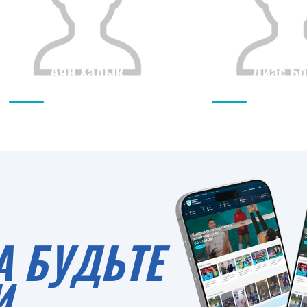
Аян Халык
Диас Бо
Гражданство
Рост
Гражданство
0
А БУДЬТЕ
И