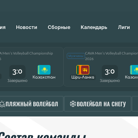
ия
Новости
Сборные
Календарь
Лиги
 Men’s Volleyball Championship
CAVA Men’s Volleyball Champio
Мужчины
6
2026
3:0
3:0
Казахстан
Шри-Ланка
Казах
Завершено
Завершено
ПЛЯЖНЫЙ ВОЛЕЙБОЛ
ВОЛЕЙБОЛ НА СНЕГУ
Состав команды