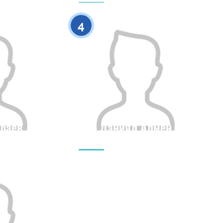
0
0
4
баев
Даниял Алмен
Рост
Гражданство
Рост
0
0