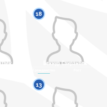
18
атбек
Бекнур Саирамбек
Рост
Гражданство
Рост
0
0
13