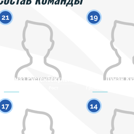
21
19
Алмаз Рустембекулы
Думан Ку
Гражданство
Рост
Гражданство
0
17
14