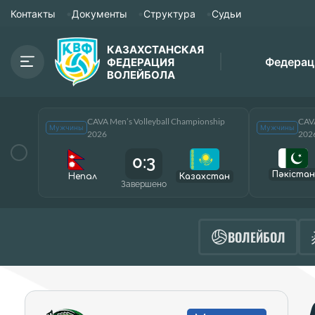
Контакты
Документы
Структура
Судьи
КАЗАХСТАНСКАЯ
Федерац
ФЕДЕРАЦИЯ
ВОЛЕЙБОЛА
CAVA Men’s Volleyball Championship
CAVA
Мужчины
Мужчины
2026
202
0:3
Пәкістан
Непал
Казахстан
Завершено
ВОЛЕЙБОЛ