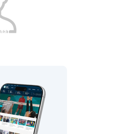
лат
Рост
0