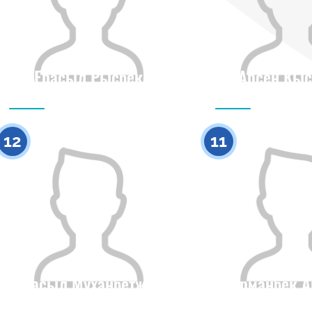
Ерасыл Рысбек
Арсен Кыс
Гражданство
Рост
Гражданство
0
12
11
Ерасыл Муханбетжан
Арманбек А
Гражданство
Рост
Гражданство