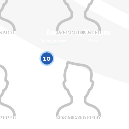
аинов
Алмухаммед Жакашев
Рост
Гражданство
Рост
0
0
10
манкос
Бекзат Ролландов
Рост
Гражданство
Рост