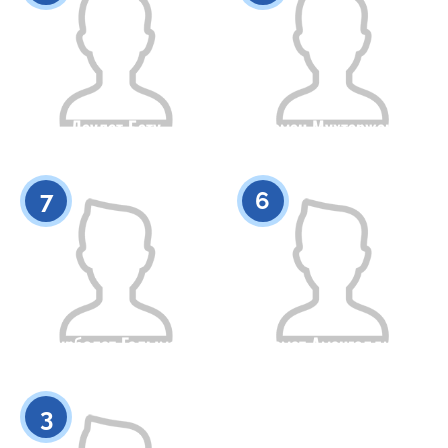
Даулет Бату
Еламан Мухтаржанов
Гражданство
Рост
Гражданство
Рост
0
0
7
6
Нурболат Галымов
Азамат Амангелдиев
Гражданство
Рост
Гражданство
Рост
0
0
3