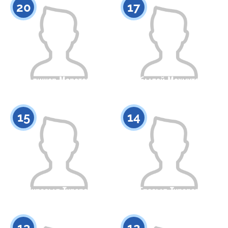
20
17
Алишер Маратов
Абылай Махмутов
Гражданство
Рост
Гражданство
Рост
0
0
15
14
Нурасыл Тураров
Ерасыл Тураров
Гражданство
Рост
Гражданство
Рост
0
0
13
12