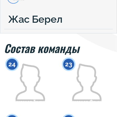
Жас Берел
Состав команды
24
23
Александр Тумашов
Александр Фоменко
Гражданство
Рост
Гражданство
Рост
0
0