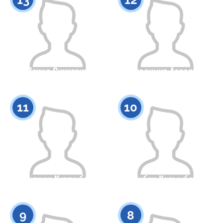
Данил Синкевич
Владимир Авралев
Гражданство
Рост
Гражданство
Рост
0
0
11
10
Амиржан Кургумбаев
Калибек Калымбеков
Гражданство
Рост
Гражданство
Рост
0
0
9
8