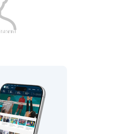
бекулы
Рост
0