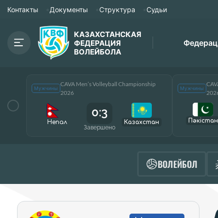
Контакты
Документы
Структура
Судьи
КАЗАХСТАНСКАЯ
Федерац
ФЕДЕРАЦИЯ
ВОЛЕЙБОЛА
CAVA Men’s Volleyball Championship
CAVA
Мужчины
Мужчины
2026
202
0:3
Пәкістан
Непал
Казахстан
Завершено
ВОЛЕЙБОЛ