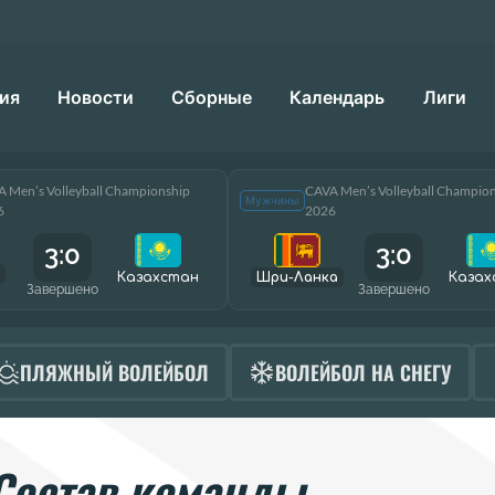
ия
Новости
Сборные
Календарь
Лиги
 Men’s Volleyball Championship
CAVA Men’s Volleyball Champio
Мужчины
6
2026
3:0
3:0
Казахстан
Шри-Ланка
Казах
Завершено
Завершено
ПЛЯЖНЫЙ ВОЛЕЙБОЛ
ВОЛЕЙБОЛ НА СНЕГУ
Состав команды