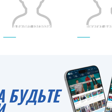
Адилет Тагабай
Ержигит Аи
Гражданство
Рост
Гражданство
0
А БУДЬТЕ
И