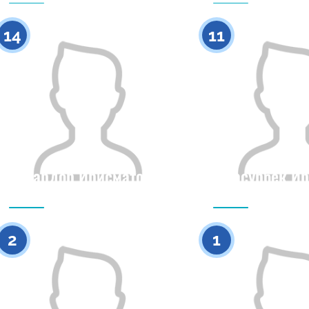
0
14
11
Сардор Ирисматов
Жасурбек Ир
Гражданство
Рост
Гражданство
0
2
1