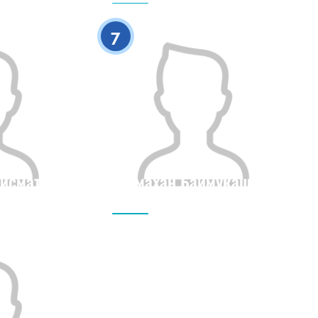
0
0
7
исматов
Ермахан Баимукашев
Рост
Гражданство
Рост
0
0