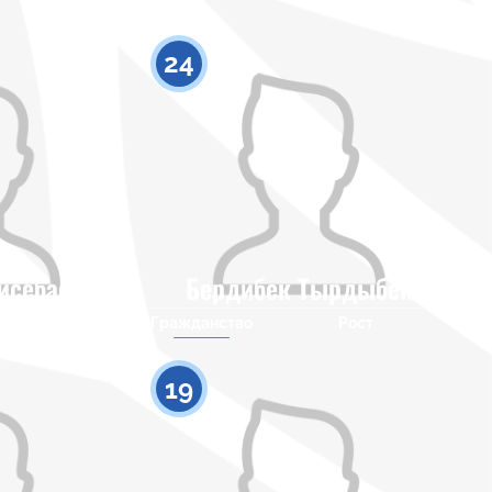
24
йсебаев
Бердибек Тырдыбек
Рост
Гражданство
Рост
0
0
19