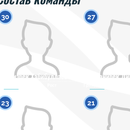
30
27
Азизбек Хабибуллаев
Жанибек Ди
Гражданство
Рост
Гражданство
0
23
21