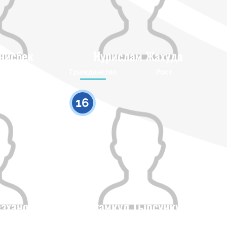
нисбек
Нурислам Жахуда
Рост
Гражданство
Рост
0
0
16
зханов
Рустамкул Тырсункулов
Рост
Гражданство
Рост