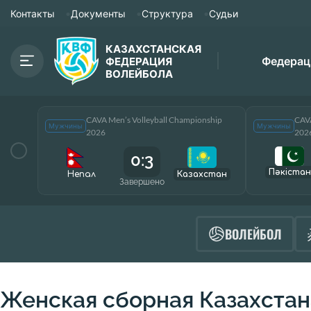
Контакты
Документы
Структура
Судьи
КАЗАХСТАНСКАЯ
Федерац
ФЕДЕРАЦИЯ
ВОЛЕЙБОЛА
CAVA Men’s Volleyball Championship
CAVA
Мужчины
Мужчины
2026
202
0:3
Пәкістан
Непал
Казахстан
Завершено
ВОЛЕЙБОЛ
Женская сборная Казахста