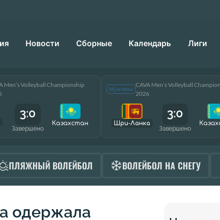
ия
Новости
Сборные
Календарь
Лиги
 Men’s Volleyball Championship
CAVA Men’s Volleyball Champio
Мужчины
6
2026
3:0
3:0
Казахстан
Шри-Ланка
Казах
Завершено
Завершено
ПЛЯЖНЫЙ ВОЛЕЙБОЛ
ВОЛЕЙБОЛ НА СНЕГУ
на одержала