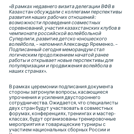
«
В рамках недавнего визита делегации ВФВ в
Казахстан обсуждали с коллегами перспективы
развития наших рабочих отношений:
возможности проведения совместных
соревнований, участия казахстанских клубов в
чемпионате российской волейбольной
Суперлиги, развитие детско-юношеского
волейбола,
– напомнил Александр Яременко. –
Подписанный сегодня меморандум стал
логическим продолжением начатой ранее
работы и открывает новые перспективы для
популяризации и продвижения волейбола в
наших странах
».
В рамках церемонии подписания документа
стороны затронули вопросы, касающиеся
упрочнения и усиления двустороннего
сотрудничества. Ожидается, что специалисты
двух стран будут участвовать в совместных
форумах, конференциях, тренингах и мастер-
классах, будут организованы тренировочные
мероприятия и товарищеские турниры с
участием национальных сборных России и