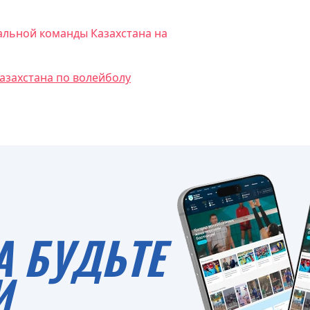
альной команды Казахстана на
азахстана по волейболу
А БУДЬТЕ
И