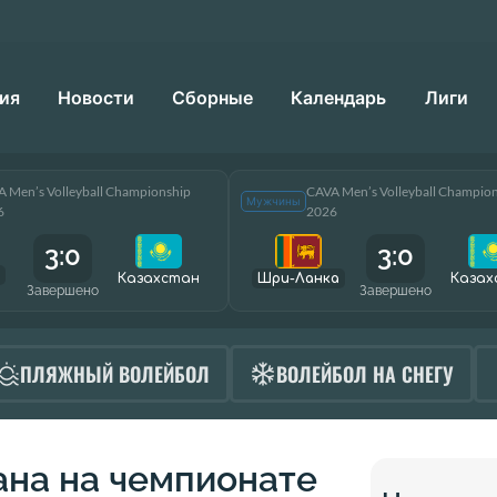
ия
Новости
Сборные
Календарь
Лиги
 Men’s Volleyball Championship
CAVA Men’s Volleyball Champio
Мужчины
6
2026
3:0
3:0
Казахстан
Шри-Ланка
Казах
Завершено
Завершено
ПЛЯЖНЫЙ ВОЛЕЙБОЛ
ВОЛЕЙБОЛ НА СНЕГУ
ана на чемпионате