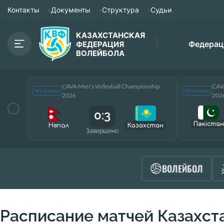
Контакты
Документы
Структура
Судьи
КАЗАХСТАНСКАЯ
Федерац
ФЕДЕРАЦИЯ
ВОЛЕЙБОЛА
CAVA Men’s Volleyball Championship
CAVA
Мужчины
Мужчины
2026
202
0:3
Пәкістан
Непал
Казахстан
Завершено
ВОЛЕЙБОЛ
Расписание матчей Казахст