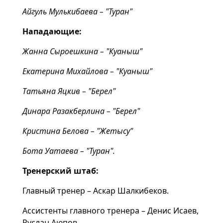
Айгуль Мулькибаева – "Туран"
Нападающие:
Жанна Сыроешкина – "Куаныш"
Екатерина Михайлова – "Куаныш"
Татьяна Яцкив – "Берел"
Динара Разакберлина – "Берел"
Кристина Белова – "Жетысу"
Бота Уатаева – "Туран".
Тренерский штаб:
Главный тренер – Аскар Шалкибеков.
Ассистенты главного тренера – Денис Исаев,
Руслан Аюпов.